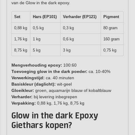
van de Glow in the dark epoxy.
Set
Hars (EP101)
Verharder (EP121)
Pigment
0,88 kg
0,5 kg
0,3 kg
80 gram
1,76 kg
1 kg
0,6 kg
160 gram
8,75 kg
5 kg
3 kg
0,75 kg
Mengverhouding epoxy:
100:60
Toevoeging glow in the dark poeder:
ca. 10-40%
Verwerkingstijd:
ca. 40 minuten
Basiskleur (daglicht):
wit-geel
Gloeikleur:
groen, aquamarijn blauw of kobaltblauw
Verharder:
bij levering inbegrepen
Verpakking:
0,88 kg, 1,76 kg, 8,75 kg
Glow in the dark Epoxy
Giethars kopen?