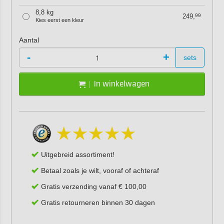
8,8 kg
249,
99
Kies eerst een kleur
Aantal
-
+
sets
In winkelwagen
Uitgebreid assortiment!
Betaal zoals je wilt, vooraf of achteraf
Gratis verzending vanaf € 100,00
Gratis retourneren binnen 30 dagen