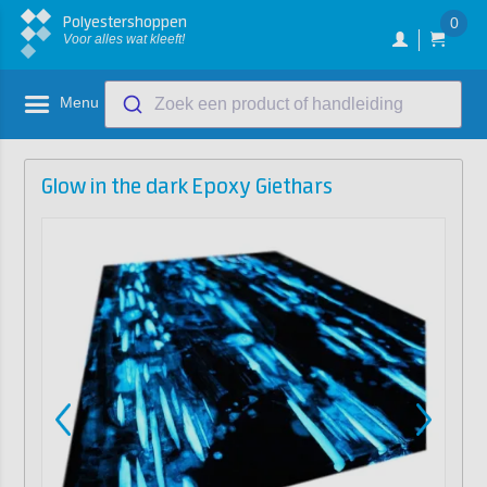
Polyestershoppen
0
Voor alles wat kleeft!
Menu
Zoek een product of handleiding
Glow in the dark Epoxy Giethars