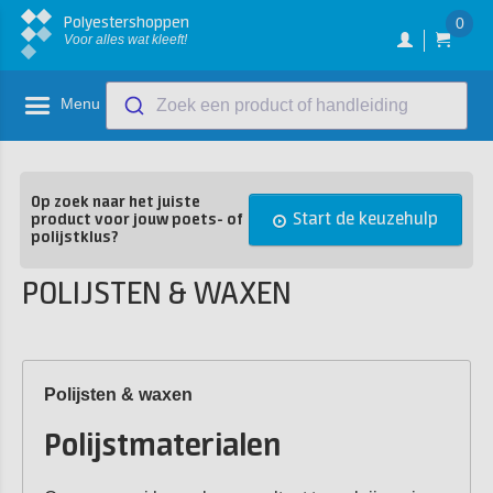
Polyestershoppen
0
Voor alles wat kleeft!
Menu
Zoek een product of handleiding
Op zoek naar het juiste
Start de keuzehulp
product voor jouw poets- of
polijstklus?
POLIJSTEN & WAXEN
Polijsten & waxen
Polijstmaterialen