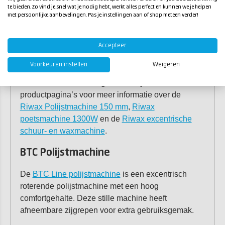
zijn eenvoudig te bestellen.
te bieden. Zo vind je snel wat je nodig hebt, werkt alles perfect en kunnen we je helpen
met persoonlijke aanbevelingen. Pas je instellingen aan of shop meteen verder!
Riwax polijstmachines
Polyestershoppen levert diverse Riwax poets- en
Accepteer
polijstmachines. Deze machines zijn
Voorkeuren instellen
Weigeren
gebruiksvriendelijk en geven jouw polyester boot
weer een schitterende glans. Bekijk de
productpagina’s voor meer informatie over de
Riwax Polijstmachine 150 mm
,
Riwax
poetsmachine 1300W
en de
Riwax excentrische
schuur- en waxmachine
.
BTC Polijstmachine
De
BTC Line polijstmachine
is een excentrisch
roterende polijstmachine met een hoog
comfortgehalte. Deze stille machine heeft
afneembare zijgrepen voor extra gebruiksgemak.