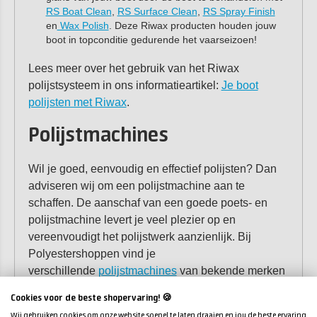
RS Boat Clean
,
RS Surface Clean
,
RS Spray Finish
en
Wax Polish
. Deze Riwax producten houden jouw
boot in topconditie gedurende het vaarseizoen!
Lees meer over het gebruik van het Riwax
polijstsysteem in ons informatieartikel:
Je boot
polijsten met Riwax
.
Polijstmachines
Wil je goed, eenvoudig en effectief polijsten? Dan
adviseren wij om een polijstmachine aan te
schaffen. De aanschaf van een goede poets- en
polijstmachine levert je veel plezier op en
vereenvoudigt het polijstwerk aanzienlijk. Bij
Polyestershoppen vind je
verschillende
polijstmachines
van bekende merken
zoals Mirka, Farécla, Riwax, Rupes en BTC. Ook
Cookies voor de beste shopervaring! 🍪
alle polijstmiddelen, polijstpads en tussenschijven
Wij gebruiken cookies om onze website soepel te laten draaien en jou de beste ervaring