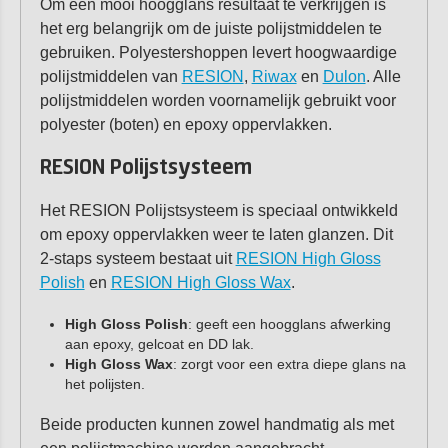
Om een mooi hoogglans resultaat te verkrijgen is
het erg belangrijk om de juiste polijstmiddelen te
gebruiken. Polyestershoppen levert hoogwaardige
polijstmiddelen van
RESION
,
Riwax
en
Dulon
. Alle
polijstmiddelen worden voornamelijk gebruikt voor
polyester (boten) en epoxy oppervlakken.
RESION Polijstsysteem
Het RESION Polijstsysteem is speciaal ontwikkeld
om epoxy oppervlakken weer te laten glanzen. Dit
2-staps systeem bestaat uit
RESION High Gloss
Polish
en
RESION High Gloss Wax
.
High Gloss Polish
: geeft een hoogglans afwerking
aan epoxy, gelcoat en DD lak.
High Gloss Wax
: zorgt voor een extra diepe glans na
het polijsten.
Beide producten kunnen zowel handmatig als met