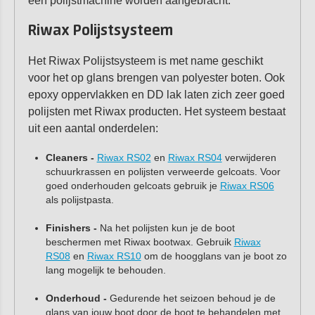
een polijstmachine worden aangebracht.
Riwax Polijstsysteem
Het Riwax Polijstsysteem is met name geschikt
voor het op glans brengen van polyester boten. Ook
epoxy oppervlakken en DD lak laten zich zeer goed
polijsten met Riwax producten. Het systeem bestaat
uit een aantal onderdelen:
Cleaners -
Riwax RS02
en
Riwax RS04
verwijderen
schuurkrassen en polijsten verweerde gelcoats. Voor
goed onderhouden gelcoats gebruik je
Riwax RS06
als polijstpasta.
Finishers -
Na het polijsten kun je de boot
beschermen met Riwax bootwax. Gebruik
Riwax
RS08
en
Riwax RS10
om de hoogglans van je boot zo
lang mogelijk te behouden.
Onderhoud -
Gedurende het seizoen behoud je de
glans van jouw boot door de boot te behandelen met