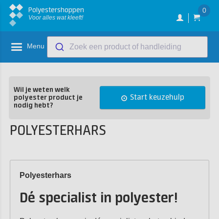
Polyestershoppen
0
Voor alles wat kleeft!
Menu
Zoek een product of handleiding
Wil je weten welk
Start keuzehulp
polyester product je
nodig hebt?
POLYESTERHARS
Polyesterhars
Dé specialist in polyester!