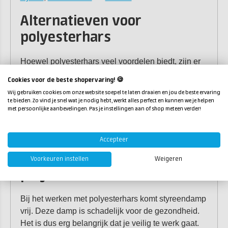
Alternatieven voor
polyesterhars
Hoewel polyesterhars veel voordelen biedt, zijn er
situaties waarin alternatieven zoals epoxy of
Cookies voor de beste shopervaring! 🍪
polyurethaan beter presteren. Epoxy is bijvoorbeeld
Wij gebruiken cookies om onze website soepel te laten draaien en jou de beste ervaring
sterker en beter bestand tegen vocht. Polyurethaan
te bieden. Zo vind je snel wat je nodig hebt, werkt alles perfect en kunnen we je helpen
met persoonlijke aanbevelingen. Pas je instellingen aan of shop meteen verder!
is flexibeler en wordt veel gebruikt in gietvloeren of
schuimen. Laat je goed informeren als je twijfelt
over de juiste harssoort voor jouw toepassing.
Accepteer
Veilig werken met
Voorkeuren instellen
Weigeren
polyesterhars
Bij het werken met polyesterhars komt styreendamp
vrij. Deze damp is schadelijk voor de gezondheid.
Het is dus erg belangrijk dat je veilig te werk gaat.