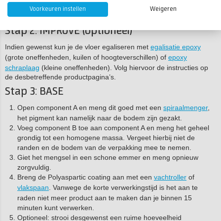
hangt af van factoren zoals omgevingstemperatuur,
Voorkeuren instellen
Weigeren
watergehalte en de dichtheid van de vloer.
Stap 2: IMPROVE (optioneel)
Indien gewenst kun je de vloer egaliseren met
egalisatie epoxy
(grote oneffenheden, kuilen of hoogteverschillen) of
epoxy
schraplaag
(kleine oneffenheden). Volg hiervoor de instructies op
de desbetreffende productpagina’s.
Stap 3: BASE
Open component A en meng dit goed met een
spiraalmenger
,
het pigment kan namelijk naar de bodem zijn gezakt.
Voeg component B toe aan component A en meng het geheel
grondig tot een homogene massa. Vergeet hierbij niet de
randen en de bodem van de verpakking mee te nemen.
Giet het mengsel in een schone emmer en meng opnieuw
zorgvuldig.
Breng de Polyaspartic coating aan met een
vachtroller
of
vlakspaan
. Vanwege de korte verwerkingstijd is het aan te
raden niet meer product aan te maken dan je binnen 15
minuten kunt verwerken.
Optioneel: strooi desgewenst een ruime hoeveelheid