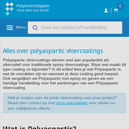
Polyestershoppen
0
Voor alles wat kleeft!
Menu
Zoek een product of handleiding
Alles over polyaspartic vloercoatings
Polyaspartic vloercoatings winnen snel aan populariteit als
alternatief voor traditionele epoxy vloercoatings. Maar wat maakt dit
type coating zo bijzonder? In dit artikel lees je wat Polyaspartic is,
wat de voordelen zijn en wanneer je deze coating goed toepast.
Ook vergelijken we Polyaspartic met epoxy en geven we een
handige handleiding voor het aanbrengen van een Polyaspartic
vloercoating.
Heb je vragen over de juiste vloercoating voor jouw project?
Neem dan contact op met
onze specialisten
voor advies en
een vrijblijvende offerte.