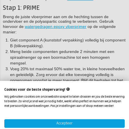
Stap 1: PRIME
Breng de juiste vloerprimer aan om de hechting tussen de
ondervloer en de polyaspartic coating te verbeteren. Gebruik
hiervoor de
watergedragen epoxy vloerprimer
op de volgende
manier:
Giet component A (kunststof verpakking) volledig bij component
B (blikverpakking).
Meng beide componenten gedurende 2 minuten met een
spiraalmenger op een boormachine tot een homogeen
mengsel.
Voeg 20% tot maximaal 50% water toe, in kleine hoeveelheden
en geleidelijk. Zorg ervoor dat elke toevoeging volledig is
opgenomen voordat je meer toevoegt. Blijf dit herhalen tot het
mengsel de gewenste dikte heeft.
Cookies voor de beste shopervaring! 🍪
Giet het mengsel over in een schone emmer en meng opnieuw
Wij gebruiken cookies om onze website soepel te laten draaien en jou de beste ervaring
goed door.
te bieden. Zo vind je snel wat je nodig hebt, werkt alles perfect en kunnen we je helpen
Breng de primer aan met een vachtroller en rol kruislings na.
met persoonlijke aanbevelingen. Pas je instellingen aan of shop meteen verder!
Zorg ervoor dat er geen plassen achterblijven.
Is de ondergrond poreuzer dan verwacht? Breng dan een
tweede laag RESION Epoxy Vloerprimer aan.
Accepteer
Laat de primer ongeveer 6 uur uitharden. De exacte uitharding