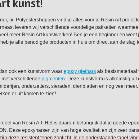
rt kunst!
nner, bij Polyestershoppen vind je alles voor je Resin Art projec
rnaast leveren wij verschillende voordelige pakketten waarmee 
eel meer Resin Art kunstwerken! Ben je een beginner en weet 
t heb je alle benodigde producten in huis om direct aan de slag 
s dan ook een kunstvorm waar
epoxy giethars
als basismateriaal 
 met verschillende
pigmenten
. Deze kunstvorm is afkomstig uit 
ilderijen, onderzetters, sieraden, dienbladen en nog veel meer. 
rken er uit komen te zien!
erdeel van Resin Art. Het is daarom belangrijk dat je goede epo
. Deze epoxyharsen zijn van hoge kwaliteit en zijn zeer tran
ijn deze resistent tegen zonlicht. In de onderstaande tabel vind