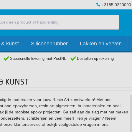
+3185 0220090
 & kunst
Siliconenrubber
Lakken en verven
Supersnelle levering met PostNL
Bestellen op rekening
 & KUNST
nodigde materialen voor jouw Resin Art kunstwerken! Met ons
ent aan
epoxyharsen
,
resin art pigmenten
,
hulpmaterialen
en heel
k jij de mooiste epoxy projecten. Ga zelf aan de slag met het maken
 onderzetters, schilderijen en veel meer! Heb je vragen? Neem
et onze
klantenservice
of bekijk veelgestelde vragen in ons