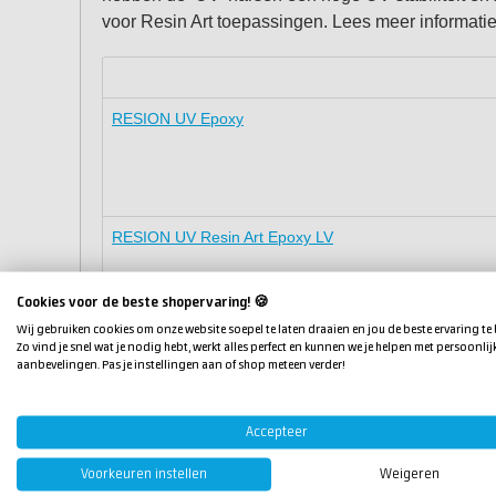
voor Resin Art toepassingen. Lees meer informatie 
RESION UV Epoxy
RESION UV Resin Art Epoxy LV
Cookies voor de beste shopervaring! 🍪
Wij gebruiken cookies om onze website soepel te laten draaien en jou de beste ervaring te
Zo vind je snel wat je nodig hebt, werkt alles perfect en kunnen we je helpen met persoonlij
RESION UV Resin Art Epoxy MV
aanbevelingen. Pas je instellingen aan of shop meteen verder!
Accepteer
RESION UV Resin Art Epoxy HV
Voorkeuren instellen
Weigeren