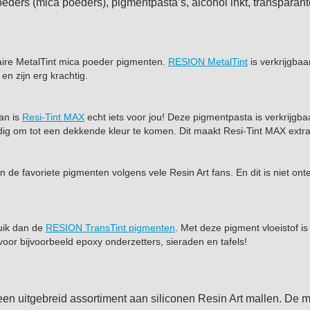
poeders (mica poeders), pigmentpasta’s, alcohol inkt, transpara
laire MetalTint mica poeder pigmenten.
RESION MetalTint
is verkrijgbaa
en zijn erg krachtig.
an is
Resi-Tint MAX
echt iets voor jou! Deze pigmentpasta is verkrijgba
ig om tot een dekkende kleur te komen. Dit maakt Resi-Tint MAX extra
ijn de favoriete pigmenten volgens vele Resin Art fans. En dit is niet on
uik dan de
RESION TransTint pigmenten
. Met deze pigment vloeistof 
voor bijvoorbeeld epoxy onderzetters, sieraden en tafels!
en uitgebreid assortiment aan siliconen Resin Art mallen. De ma