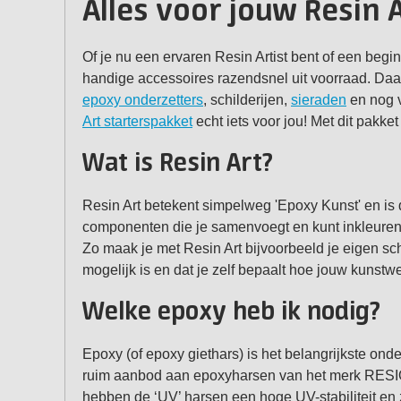
Alles voor jouw Resin A
Of je nu een ervaren Resin Artist bent of een begi
handige accessoires razendsnel uit voorraad. Daa
epoxy onderzetters
, schilderijen,
sieraden
en nog v
Art starterspakket
echt iets voor jou! Met dit pakke
Wat is Resin Art?
Resin Art betekent simpelweg 'Epoxy Kunst' en i
componenten die je samenvoegt en kunt inkleuren
Zo maak je met Resin Art bijvoorbeeld je eigen sch
mogelijk is en dat je zelf bepaalt hoe jouw kunstwe
Welke epoxy heb ik nodig?
Epoxy (of epoxy giethars) is het belangrijkste ond
ruim aanbod aan epoxyharsen van het merk RESION
hebben de ‘UV’ harsen een hoge UV-stabiliteit en z