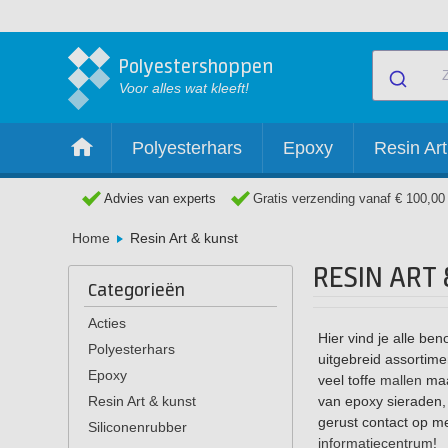
Polyestershoppen
Voor alles wat kleeft!
Polyesterhars
Epoxy
Resin Art
Advies van experts
Gratis verzending vanaf € 100,00
Home
Resin Art & kunst
RESIN ART
Categorieën
Acties
Hier vind je alle be
Polyesterhars
uitgebreid assortim
Epoxy
veel toffe
mallen
maa
Resin Art & kunst
van epoxy sieraden,
gerust contact op m
Siliconenrubber
informatiecentrum
!