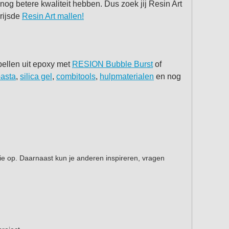
og betere kwaliteit hebben. Dus zoek jij Resin Art
rijsde
Resin Art mallen!
bellen uit epoxy met
RESION Bubble Burst
of
pasta
,
silica gel
,
combitools
,
hulpmaterialen
en nog
!
tie op. Daarnaast kun je anderen inspireren, vragen