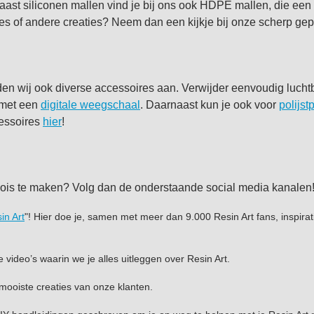
ast siliconen mallen vind je bij ons ook HDPE mallen, die een n
es of andere creaties? Neem dan een kijkje bij onze scherp gep
en wij ook diverse accessoires aan. Verwijder eenvoudig lucht
 met een
digitale weegschaal
. Daarnaast kun je ook voor
polijst
cessoires
hier
!
moois te maken? Volg dan de onderstaande social media kanalen
in Art
"! Hier doe je, samen met meer dan 9.000 Resin Art fans, inspira
de video’s waarin we je alles uitleggen over Resin Art.
 mooiste creaties van onze klanten.