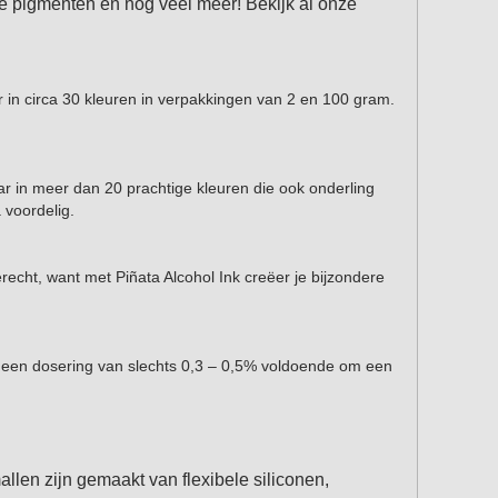
nte pigmenten en nog veel meer! Bekijk al onze
r in circa 30 kleuren in verpakkingen van 2 en 100 gram.
ar in meer dan 20 prachtige kleuren die ook onderling
 voordelig.
terecht, want met Piñata Alcohol Ink creëer je bijzondere
is een dosering van slechts 0,3 – 0,5% voldoende om een
llen zijn gemaakt van flexibele siliconen,