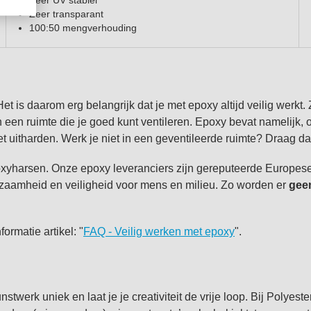
Zeer UV stabiel
Zeer transparant
100:50 mengverhouding
et is daarom erg belangrijk dat je met epoxy altijd veilig werkt.
n een ruimte die je goed kunt ventileren. Epoxy bevat namelijk, 
et uitharden. Werk je niet in een geventileerde ruimte? Draag d
yharsen. Onze epoxy leveranciers zijn gereputeerde Europese fa
urzaamheid en veiligheid voor mens en milieu. Zo worden er
gee
ormatie artikel: "
FAQ - Veilig werken met epoxy
".
stwerk uniek en laat je je creativiteit de vrije loop. Bij Polye