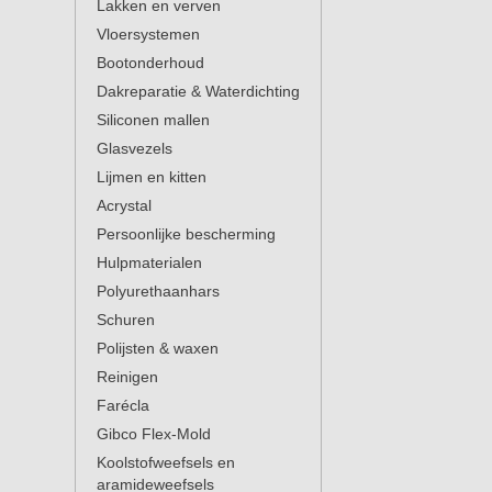
Lakken en verven
Vloersystemen
Bootonderhoud
Dakreparatie & Waterdichting
Siliconen mallen
Glasvezels
Lijmen en kitten
Acrystal
Persoonlijke bescherming
Hulpmaterialen
Polyurethaanhars
Schuren
Polijsten & waxen
Reinigen
Farécla
Gibco Flex-Mold
Koolstofweefsels en
aramideweefsels