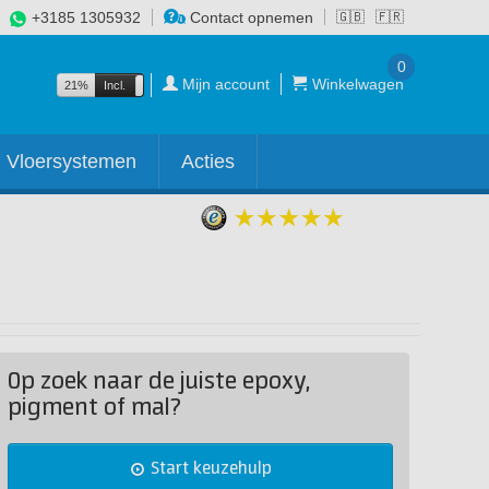
+3185 1305932
Contact opnemen
🇬🇧
🇫🇷
0
Mijn account
Winkelwagen
21%
Incl.
Excl.
Vloersystemen
Acties
Op zoek naar de juiste epoxy,
pigment of mal?
Start keuzehulp