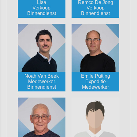
Lisa
Remco De Jong
Verkoop
Verkoop
Binnendienst
Binnendienst
Noah Van Beek
Emile Putting
Medewerker
Expeditie
Binnendienst
Medewerker