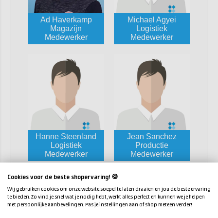
Ad Haverkamp
Michael Agyei
Magazijn
Logistiek
Medewerker
Medewerker
Hanne Steenland
Jean Sanchez
Logistiek
Productie
Medewerker
Medewerker
Cookies voor de beste shopervaring! 🍪
Wij gebruiken cookies om onze website soepel te laten draaien en jou de beste ervaring
te bieden. Zo vind je snel wat je nodig hebt, werkt alles perfect en kunnen we je helpen
met persoonlijke aanbevelingen. Pas je instellingen aan of shop meteen verder!