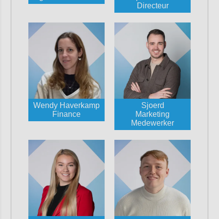
Directeur
Wendy Haverkamp
Sjoerd
Finance
Marketing
Medewerker