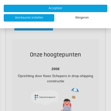
Accepteer
Jermain Doorson
Rob Bast
Voorkeuren instellen
Weigeren
Productie
Webdevelopment
Medewerker
Onze hoogtepunten
2008
Oprichting door Kees Schepers in drop-shipping
constructie