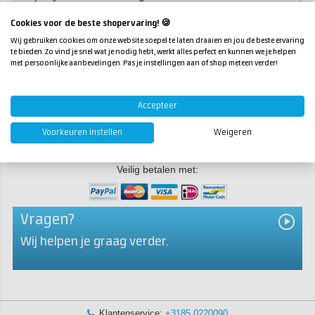
creatievelingen. Ontdek onze pakketten en verras
Cookies voor de beste shopervaring! 🍪
jouw partner, vriend(in) of familielid met een uniek
Wij gebruiken cookies om onze website soepel te laten draaien en jou de beste ervaring
cadeau!
te bieden. Zo vind je snel wat je nodig hebt, werkt alles perfect en kunnen we je helpen
met persoonlijke aanbevelingen. Pas je instellingen aan of shop meteen verder!
Resin Art starterspakket
Epoxy starterspakket voor onderzetters
Epoxy starterspakket voor sieraden
Accepteer
Acrystal starterspakket
3D Gipshand pakket
Voorkeuren instellen
Weigeren
Veilig betalen met:
Vragen?
Wij helpen je graag verder.
Klantenservice:
+3185 0220090