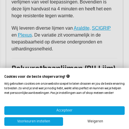
verlijmen van veel toepassingen. Bovendien is
deze lijm handvast na 4 minuten en heeft het een
hoge resistentie tegen warmte.
Wij leveren diverse lijmen van
Araldite,
SCIGRIP
en
Plexus
. De variatie zit voornamelijk in de
toepasbaarheid op diverse ondergronden en
uithardingssnelheid.
Polyurethaanlijmen (PU Lijm)
Cookies voor de beste shopervaring! 🍪
Polyurethaanlijm
, ook wel PU Lijm genoemd, is een
Wij gebruiken cookies om onze website soepel te laten draaien en jou de beste ervaring
te bieden. Zo vind je snel wat je nodig hebt, werkt alles perfect en kunnen we je helpen
lijm die geschikt is voor professionele verlijming van
met persoonlijke aanbevelingen. Pas je instellingen aan of shop meteen verder!
diverse ondergronden. Zo is heeft een
polyurethaanlijm een goede hechting op metalen,
composieten, rubbersoorten en diverse kunststof
Accepteer
ondergronden. Door de uitstekende hechting op
Voorkeuren instellen
Weigeren
metaal en composiet wordt PU lijm veel gebruikt in