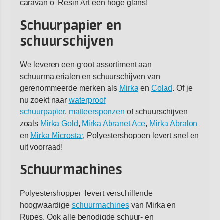
caravan of Resin Art een hoge glans!
Schuurpapier en
schuurschijven
We leveren een groot assortiment aan
schuurmaterialen en schuurschijven van
gerenommeerde merken als
Mirka
en
Colad
. Of je
nu zoekt naar
waterproof
schuurpapier
,
matteersponzen
of schuurschijven
zoals
Mirka Gold
,
Mirka Abranet Ace
,
Mirka Abralon
en
Mirka Microstar
, Polyestershoppen levert snel en
uit voorraad!
Schuurmachines
Polyestershoppen levert verschillende
hoogwaardige
schuurmachines
van Mirka en
Rupes. Ook alle benodigde schuur- en