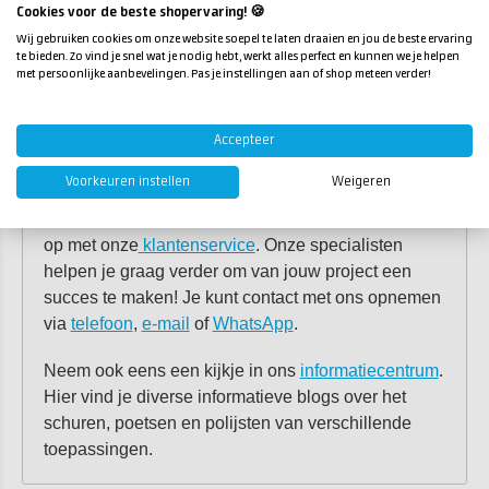
schuurmachine). Beide schuurmachines zijn licht
Cookies voor de beste shopervaring! 🍪
van gewicht en beschikken over hoge
Wij gebruiken cookies om onze website soepel te laten draaien en jou de beste ervaring
te bieden. Zo vind je snel wat je nodig hebt, werkt alles perfect en kunnen we je helpen
schuurprestaties.
met persoonlijke aanbevelingen. Pas je instellingen aan of shop meteen verder!
Meer info over schuren?
Accepteer
Heb je vragen over ons schuurassortiment? Of heb
Voorkeuren instellen
Weigeren
je advies nodig over het schuren, poetsen en
polijsten van je project? Neem dan gerust contact
op met onze
klantenservice
. Onze specialisten
helpen je graag verder om van jouw project een
succes te maken! Je kunt contact met ons opnemen
via
telefoon
,
e-mail
of
WhatsApp
.
Neem ook eens een kijkje in ons
informatiecentrum
.
Hier vind je diverse informatieve blogs over het
schuren, poetsen en polijsten van verschillende
toepassingen.