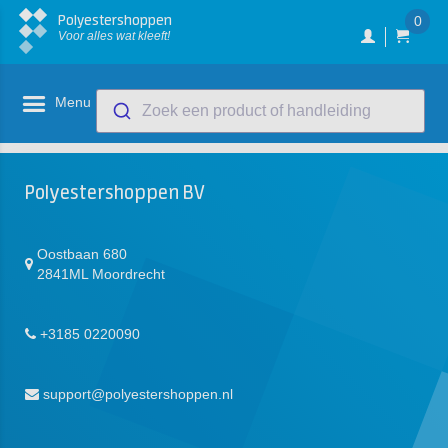
Polyestershoppen
0
Voor alles wat kleeft!
Menu
Zoek een product of handleiding
Polyestershoppen BV
Oostbaan 680
2841ML Moordrecht
+3185 0220090
support@polyestershoppen.nl