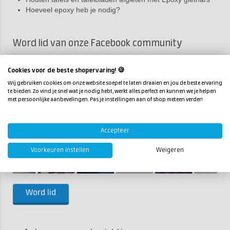
Hoeveel epoxy heb je nodig?
Word lid van onze Facebook community
Deel jouw creaties met meer dan 10.000 Resin Art fans, doe
nieuwe inspiratie op, profiteer van exclusieve kortingen en doe
Cookies voor de beste shopervaring! 🍪
mee met toffe winacties!
Wij gebruiken cookies om onze website soepel te laten draaien en jou de beste ervaring
te bieden. Zo vind je snel wat je nodig hebt, werkt alles perfect en kunnen we je helpen
met persoonlijke aanbevelingen. Pas je instellingen aan of shop meteen verder!
Accepteer
Voorkeuren instellen
Weigeren
Word lid