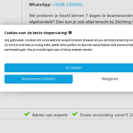
WhatsApp:
+3185 1305932
We proberen je klacht binnen 7 dagen te beantwoorden. A
afgehandeld? Dan kun je ook altijd terecht bij Stichtin
Stuur je ons een klacht? Zet er dan even het volgende b
Cookies voor de beste shopervaring! 🍪
Wij gebruiken cookies om onze website soepel te laten draaien en jou de beste ervaring te
je naam, adres en woonplaats,
Zo vind je snel wat je nodig hebt, werkt alles perfect en kunnen we je helpen met persoonlij
aanbevelingen. Pas je instellingen aan of shop meteen verder!
je factuurnummer (of een kopie van je factuur),
een duidelijke omschrijving van je klacht,
als het kan: een of meer foto's van het probleem.
Accepteer
Zo kunnen we je zo goed en snel mogelijk helpen!
Voorkeuren instellen
Weigeren
Advies van experts
Gratis verzending vanaf € 1