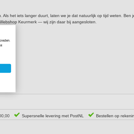
ls het iets langer duurt, laten we je dat natuurlijk op tijd weten. Ben 
g Webshop Keurmerk — wij zijn daar bij aangesloten.
ij:
 bieden.
ke
00,00
Supersnelle levering met PostNL
Bestellen op rekeni