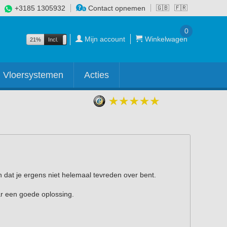
+3185 1305932
Contact opnemen
🇬🇧
🇫🇷
0
Mijn account
Winkelwagen
21%
Incl.
Excl.
Vloersystemen
Acties
n dat je ergens niet helemaal tevreden over bent.
ar een goede oplossing.