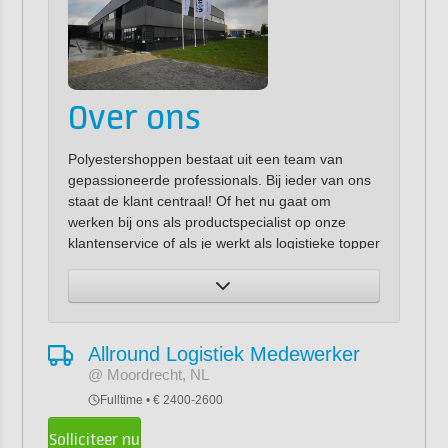
Over ons
Polyestershoppen bestaat uit een team van
gepassioneerde professionals. Bij ieder van ons
staat de klant centraal! Of het nu gaat om
werken bij ons als productspecialist op onze
klantenservice of als je werkt als logistieke topper
of wellicht als productie professional. Wij streven
er naar om elk project van onze klant tot een
succes te maken. Hun succes is ons succes!
Dit begint met het geven van deskundig advies
Allround Logistiek Medewerker
maar ook een snelle levering van de juiste
@ Moordrecht, NL
producten is belangrijk. Onze productie afdeling
Fulltime • € 2400-2600
zorgt ervoor dat onze producten voldoende
beschikbaar zijn en dat ze voldoen aan onze
Solliciteer nu