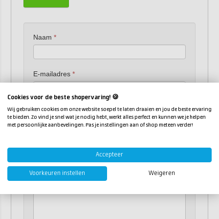
hoge kwaliteitsstandaard. Elke dag weer.
Naam
*
E-mailadres
*
Cookies voor de beste shopervaring! 🍪
Wij gebruiken cookies om onze website soepel te laten draaien en jou de beste ervaring
Telefoonnummer
*
te bieden. Zo vind je snel wat je nodig hebt, werkt alles perfect en kunnen we je helpen
met persoonlijke aanbevelingen. Pas je instellingen aan of shop meteen verder!
Je CV (PDF, Word, Docx)
*
Accepteer
Voorkeuren instellen
Weigeren
Bericht
*