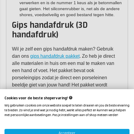
verwerken en is de nummer 1 keus als je betonmallen
gaat gieten. Het siliconenrubber is, net als de andere
shores, voedselveilig en goed bestand tegen hitte.
Gips handafdruk (3D
handafdruk)
Wil je zelf een gips handafdruk maken? Gebruik
dan ons
gips handafdruk pakket
. Zo heb je direct
alle materialen in huis om een mal te maken van
een hand of voet. Het pakket bevat ook
porseleingips zodat je direct een porseleinen
beeldje giet van jouw hand! Het pakket wordt
geleverd met alginaat vormrubber. Dit
Cookies voor de beste shopervaring! 🍪
huidvriendelijke materiaal is eenvoudig in gebruik
Wij gebruiken cookies om onze website soepel te laten draaien en jou de beste ervaring
en is makkelijk te verwerken. Het product is
te bieden. Zo vind je snel wat je nodig hebt, werkt alles perfect en kunnen we je helpen
natuurlijk en biologisch afbreekbaar. Wil je weten
met persoonlijke aanbevelingen. Pas je instellingen aan of shop meteen verder!
hoe je een 3D handafdruk maakt? Wij hebben hier
een informatief artikel over geschreven. Hierin
Accepteer