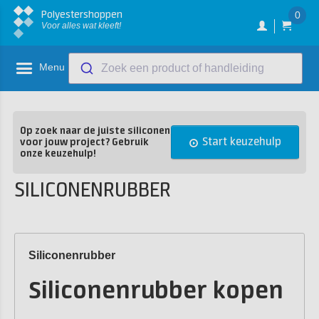
Polyestershoppen
0
Voor alles wat kleeft!
Menu
Zoek een product of handleiding
Op zoek naar de juiste siliconen
Start keuzehulp
voor jouw project? Gebruik
onze keuzehulp!
SILICONENRUBBER
Siliconenrubber
Siliconenrubber kopen