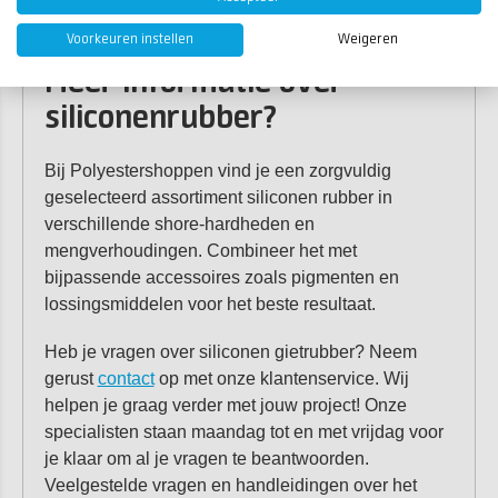
leggen wij je stap voor stap uit welke handelingen
je moet volgen. Bekijk het artikel
hier
!
Voorkeuren instellen
Weigeren
Meer informatie over
siliconenrubber?
Bij Polyestershoppen vind je een zorgvuldig
geselecteerd assortiment siliconen rubber in
verschillende shore-hardheden en
mengverhoudingen. Combineer het met
bijpassende accessoires zoals pigmenten en
lossingsmiddelen voor het beste resultaat.
Heb je vragen over siliconen gietrubber? Neem
gerust
contact
op met onze klantenservice. Wij
helpen je graag verder met jouw project! Onze
specialisten staan maandag tot en met vrijdag voor
je klaar om al je vragen te beantwoorden.
Veelgestelde vragen en handleidingen over het