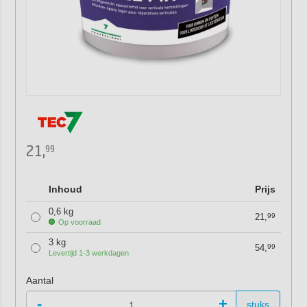
21,
99
Inhoud
Prijs
0,6 kg
21,
99
Op voorraad
3 kg
54,
99
Levertijd 1-3 werkdagen
Aantal
-
+
stuks