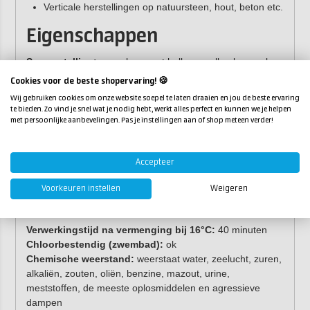
Verticale herstellingen op natuursteen, hout, beton etc.
Eigenschappen
Samenstelling:
epoxyhars met holle en volle glasparels
Kleur:
donker zandkleurig
Cookies voor de beste shopervaring! 🍪
Vaste stofgehalte:
100%
Wij gebruiken cookies om onze website soepel te laten draaien en jou de beste ervaring
Soortelijk gewicht:
1,663 kg/l volume
te bieden. Zo vind je snel wat je nodig hebt, werkt alles perfect en kunnen we je helpen
Hechting:
met persoonlijke aanbevelingen. Pas je instellingen aan of shop meteen verder!
op de meeste bouwmaterialen overtreft de hechting de
cohesie van de ondergrond zoals bij hout, steen,
Accepteer
natuursteen, beton etc.
2
hechting op metalen: min. 2 N/mm
Voorkeuren instellen
Weigeren
hechting op kunststof is zeer beperkt
Verwerkingstijd na vermenging bij 16°C:
40 minuten
Chloorbestendig (zwembad):
ok
Chemische weerstand:
weerstaat water, zeelucht, zuren,
alkaliën, zouten, oliën, benzine, mazout, urine,
meststoffen, de meeste oplosmiddelen en agressieve
dampen