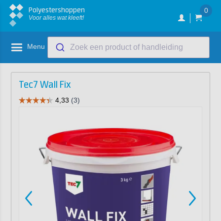
Polyestershoppen
0
Voor alles wat kleeft!
Menu
Zoek een product of handleiding
Tec7 Wall Fix