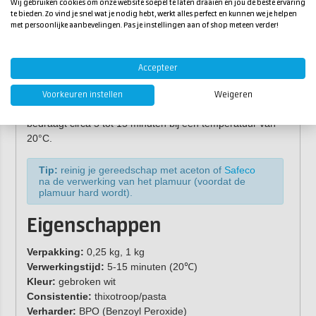
Wij gebruiken cookies om onze website soepel te laten draaien en jou de beste ervaring
te bieden. Zo vind je snel wat je nodig hebt, werkt alles perfect en kunnen we je helpen
Verwerking
met persoonlijke aanbevelingen. Pas je instellingen aan of shop meteen verder!
Maak de ondergrond droog, stof- en vetvrij. Meng de
basiscomponent van het polyester fijnplamuur met circa
Accepteer
3% van de bijgeleverde verharder. Maak de plamuur aan
op een
plamuur mengbord
en verwerk deze met
Voorkeuren instellen
Weigeren
een
plamuurmes
of een
Japanspachtel
. De verwerkingstijd
bedraagt circa 5 tot 15 minuten bij een temperatuur van
20°C.
Tip:
reinig je gereedschap met aceton of
Safeco
na de verwerking van het plamuur (voordat de
plamuur hard wordt).
Eigenschappen
Verpakking:
0,25 kg, 1 kg
Verwerkingstijd:
5-15 minuten (20℃)
Kleur:
gebroken wit
Consistentie:
thixotroop/pasta
Verharder:
BPO (Benzoyl Peroxide)