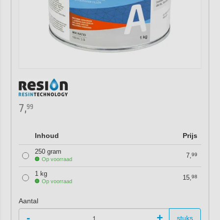
7,
99
Inhoud
Prijs
250 gram
7,
99
Op voorraad
1 kg
15,
98
Op voorraad
Aantal
-
+
stuks