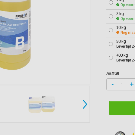
1 kg
Op voor
2 kg
Op voor
10 kg
Nog maar
50 kg
Levertijd 
400 kg
Levertijd 
Aantal
-
+