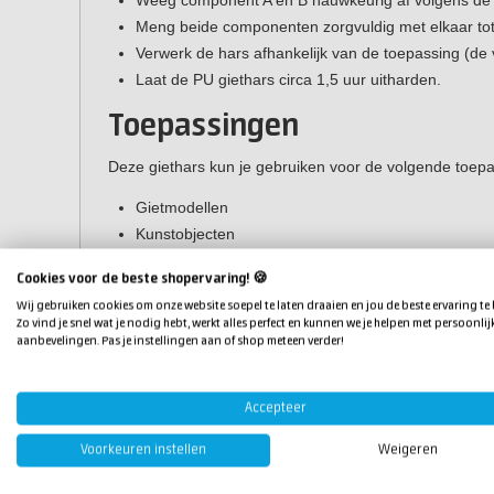
Weeg component A en B nauwkeurig af volgens de j
Meng beide componenten zorgvuldig met elkaar to
Verwerk de hars afhankelijk van de toepassing (de v
Laat de PU giethars circa 1,5 uur uitharden.
Toepassingen
Deze giethars kun je gebruiken voor de volgende toep
Gietmodellen
Kunstobjecten
Modelbouw
Cookies voor de beste shopervaring! 🍪
Visaas
Wij gebruiken cookies om onze website soepel te laten draaien en jou de beste ervaring te
Kernkasten
Zo vind je snel wat je nodig hebt, werkt alles perfect en kunnen we je helpen met persoonlij
Negatieven
aanbevelingen. Pas je instellingen aan of shop meteen verder!
Patroonplaten
Controlemodellen
Accepteer
Dekmodellen
Freesproefstukken voor prototypen
Voorkeuren instellen
Weigeren
Eigenschappen