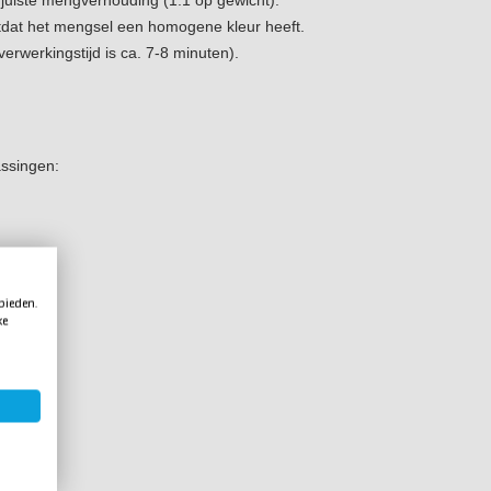
uiste mengverhouding (1:1 op gewicht).
tdat het mengsel een homogene kleur heeft.
erwerkingstijd is ca. 7-8 minuten).
assingen:
 bieden.
ke