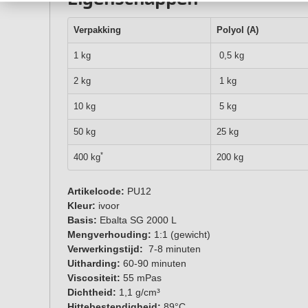
Verpakking
Polyol (A)
1 kg
0,5 kg
2 kg
1 kg
10 kg
5 kg
50 kg
25 kg
*
400 kg
200 kg
Artikelcode:
PU12
Kleur:
ivoor
Basis:
Ebalta SG 2000 L
Mengverhouding:
1:1 (gewicht)
Verwerkingstijd:
7-8 minuten
Uitharding:
60-90 minuten
Viscositeit:
55 mPas
Dichtheid:
1,1 g/cm³
Hittebestendigheid:
89°C