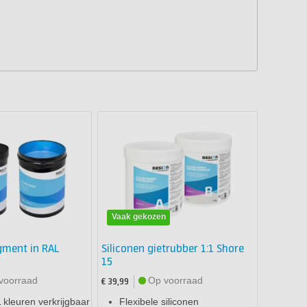
Vaak gekozen
gment in RAL
Siliconen gietrubber 1:1 Shore
15
voorraad
Op voorraad
€ 39,99
L kleuren verkrijgbaar
Flexibele siliconen