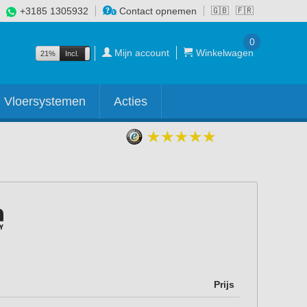
+3185 1305932
Contact opnemen
🇬🇧
🇫🇷
0
Mijn account
Winkelwagen
21%
Incl.
Excl.
Vloersystemen
Acties
Prijs