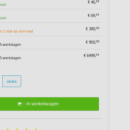
98
€
46,
raad
99
€
69,
raad
00
€
300,
 1 stuk op voorraad
00
€
950,
2-5 werkdagen
99
€
6499,
2-5 werkdagen
stuks
In winkelwagen