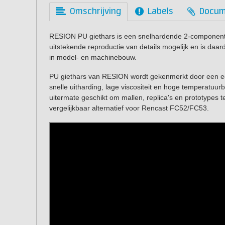
Omschrijving
Labels
Docum
RESION PU giethars is een snelhardende 2-component
uitstekende reproductie van details mogelijk en is daa
in model- en machinebouw.
PU giethars van RESION wordt gekenmerkt door een e
snelle uitharding, lage viscositeit en hoge temperatuu
uitermate geschikt om mallen, replica's en prototypes
vergelijkbaar alternatief voor Rencast FC52/FC53.