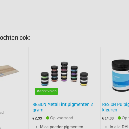
kochten ook:
Aanbevolen
RESION MetalTint pigmenten 2
RESION PU pi
gram
kleuren
ad
Op voorraad
Op 
€ 2,99
€ 14,99
Mica poeder pigmenten
In alle RA
s