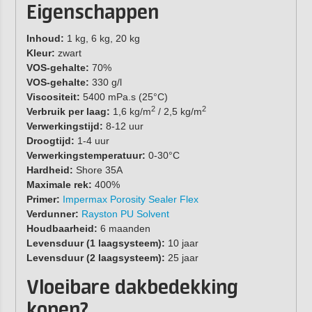
Eigenschappen
Inhoud:
1 kg, 6 kg, 20 kg
Kleur:
zwart
VOS-gehalte:
70%
VOS-gehalte:
330 g/l
Viscositeit:
5400 mPa.s (25°C)
2
2
Verbruik per laag:
1,6 kg/m
/ 2,5 kg/m
Verwerkingstijd:
8-12 uur
Droogtijd:
1-4 uur
Verwerkingstemperatuur:
0-30°C
Hardheid:
Shore 35A
Maximale rek:
400%
Primer:
Impermax Porosity Sealer Flex
Verdunner:
Rayston PU Solvent
Houdbaarheid:
6 maanden
Levensduur (1 laagsysteem):
10 jaar
Levensduur (2 laagsysteem):
25 jaar
Vloeibare dakbedekking
kopen?