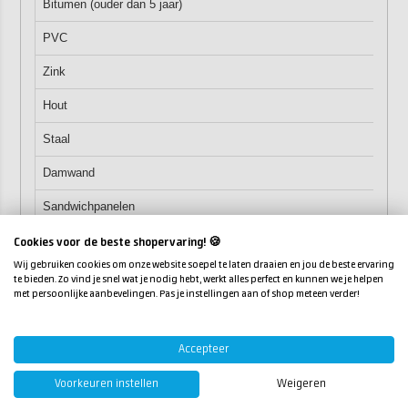
Bitumen (ouder dan 5 jaar)
PVC
Zink
Hout
Staal
Damwand
Sandwichpanelen
Egamort
Cookies voor de beste shopervaring! 🍪
Wij gebruiken cookies om onze website soepel te laten draaien en jou de beste ervaring
Dakshingles
te bieden. Zo vind je snel wat je nodig hebt, werkt alles perfect en kunnen we je helpen
met persoonlijke aanbevelingen. Pas je instellingen aan of shop meteen verder!
Gebruiksinstructies voor
Impermax B1K
Accepteer
Voorkeuren instellen
Weigeren
Impermax B1K is eenvoudig in gebruik. Zorg vooraf dat de
ondergrond vlak, schoon en droog is (vrij van stof, losse