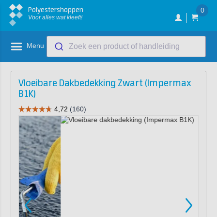
Polyestershoppen
0
Voor alles wat kleeft!
Menu
Zoek een product of handleiding
Vloeibare Dakbedekking Zwart (Impermax
B1K)