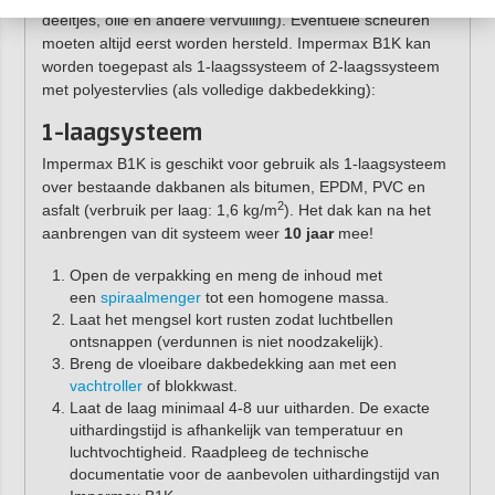
deeltjes, olie en andere vervuiling). Eventuele scheuren
moeten altijd eerst worden hersteld. Impermax B1K kan
worden toegepast als 1-laagssysteem of 2-laagssysteem
met polyestervlies (als volledige dakbedekking):
1-laagsysteem
Impermax B1K is geschikt voor gebruik als 1-laagsysteem
over bestaande dakbanen als bitumen, EPDM, PVC en
2
asfalt (verbruik per laag: 1,6 kg/m
). Het dak kan na het
aanbrengen van dit systeem weer
10 jaar
mee!
Open de verpakking en meng de inhoud met
een
spiraalmenger
tot een homogene massa.
Laat het mengsel kort rusten zodat luchtbellen
ontsnappen (verdunnen is niet noodzakelijk).
Breng de vloeibare dakbedekking aan met een
vachtroller
of blokkwast.
Laat de laag minimaal 4-8 uur uitharden. De exacte
uithardingstijd is afhankelijk van temperatuur en
luchtvochtigheid. Raadpleeg de technische
documentatie voor de aanbevolen uithardingstijd van