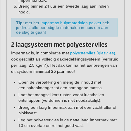
Impermax B1K.
Breng binnen 24 uur een tweede laag aan indien
nodig.
Tip:
met het
Impermax hulpmaterialen pakket
heb
je direct alle benodigde materialen in huis om aan
de slag te gaan!
2 laagsysteem met polyestervlies
Impermax is, in combinatie met
polyestervlies (glasvlies)
,
ook geschikt als volledig dakbedekkingssysteem (verbruik
2
per laag: 2,5 kg/m
). Het dak kan na het aanbrengen van
dit systeem minimaal
25 jaar
mee!
Open de verpakking en meng de inhoud met
een spiraalmenger tot een homogene massa.
Laat het mengsel kort rusten zodat luchtbellen
ontsnappen (verdunnen is niet noodzakelijk).
Breng een laag Impermax aan met een vachtroller of
blokkwast.
Leg het polyestervlies in de natte laag Impermax met
10 cm overlap en rol het goed vast.