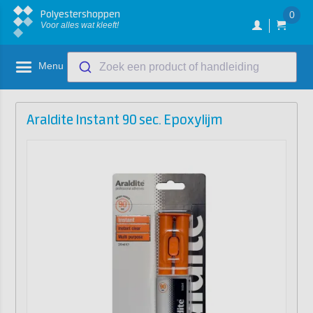
Polyestershoppen
0
Voor alles wat kleeft!
Menu
Zoek een product of handleiding
Araldite Instant 90 sec. Epoxylijm