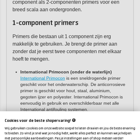
component als 2-componenten primers voor een
breed scala aan ondergronden.
1-component primers
Primers die bestaan uit 1 component zijn erg
makkelijk te gebruiken. Je brengt de primer aan
zonder dat je eerst twee componenten met elkaar
hoeft te mengen.
International Primocon (onder de waterlijn)
International Primocon
is een sneldrogende primer
geschikt voor het onderwaterschip. De anticorrosieve
primer is geschikt voor hout, staal, aluminium,
gegoten ijzer en polyester. International Primocon is
eenvoudig in gebruik en overschilderbaar met alle
International antifouling systemen.
Cookies voor de beste shopervaring! 🍪
International One Up (boven de waterlijn)
International One Up
is een 1-component primer voor
Wij gebruiken cookies om onze website soepel te laten draaien en jou de beste ervaring
te bieden. Zo vind je snel wat je nodig hebt, werkt alles perfect en kunnen we je helpen
boven de waterlijn. Deze primer is eenvoudig in
met persoonlijke aanbevelingen. Pas je instellingen aan of shop meteen verder!