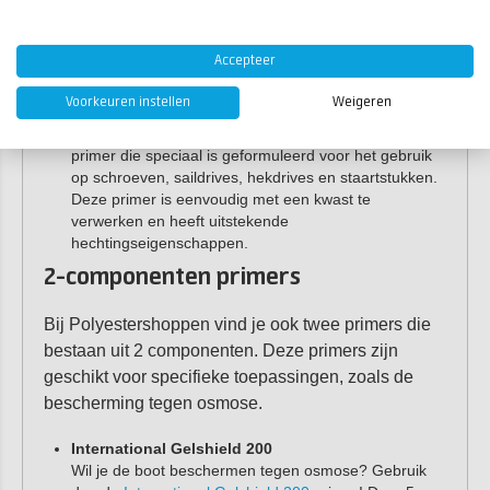
gebruik en is de ideale primer voordat je het
oppervlak af gaat werken met
International Super
Gloss HS
. Geschikt voor gebruik op polyester en
Accepteer
stalen ondergronden.
Voorkeuren instellen
Weigeren
International Propeller Primer (voor schroeven)
International Propeller Primer
is een 1-component
primer die speciaal is geformuleerd voor het gebruik
op schroeven, saildrives, hekdrives en staartstukken.
Deze primer is eenvoudig met een kwast te
verwerken en heeft uitstekende
hechtingseigenschappen.
2-componenten primers
Bij Polyestershoppen vind je ook twee primers die
bestaan uit 2 componenten. Deze primers zijn
geschikt voor specifieke toepassingen, zoals de
bescherming tegen osmose.
International Gelshield 200
Wil je de boot beschermen tegen osmose? Gebruik