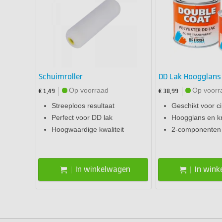
Schuimroller
DD Lak Hoogglans 
Op voorraad
Op voorr
€ 1,49
€ 38,99
Streeploos resultaat
Geschikt voor c
Perfect voor DD lak
Hoogglans en kr
Hoogwaardige kwaliteit
2-componenten 
In winkelwagen
In win