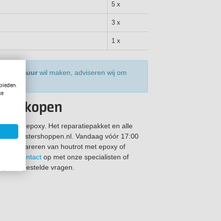
5 x
3 x
1 x
xy plamuur
wil maken, adviseren wij om
 bieden.
ke
kket kopen
ren met epoxy. Het reparatiepakket en alle
bij Polyestershoppen.nl. Vandaag vóór 17:00
r het repareren van houtrot met epoxy of
em dan
contact
op met onze specialisten of
p veelgestelde vragen.