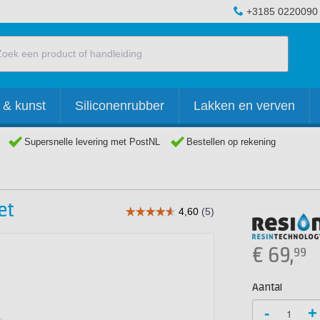
+3185 0220090
 & kunst
Siliconenrubber
Lakken en verven
Supersnelle levering met PostNL
Bestellen op rekening
et
€
69,
99
Aantal
-
+