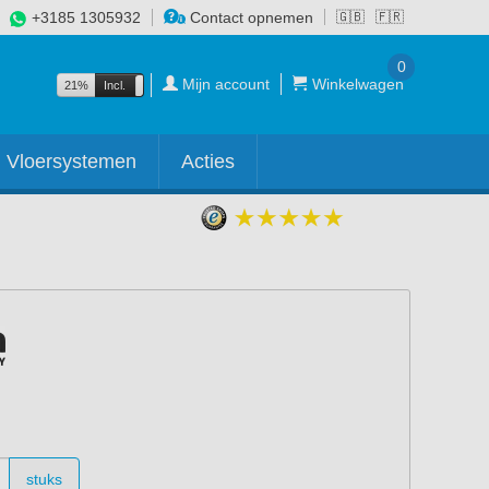
+3185 1305932
Contact opnemen
🇬🇧
🇫🇷
0
Mijn account
Winkelwagen
21%
Incl.
Excl.
Vloersystemen
Acties
stuks