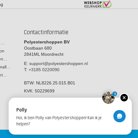
ng
Contactinformatie
Polyestershoppen BV
or…
Oostbaan 680
on
2841ML
Moordrecht
men…
E:
support@polyestershoppen.nl
 mall…
T:
+3185 0220090
tri…
BTW:
NL8226.25.015.B01
KVK:
50229699
1
Polly
Hoi, ik ben Polly van Polyestershoppen! Kan ik je
helpen?