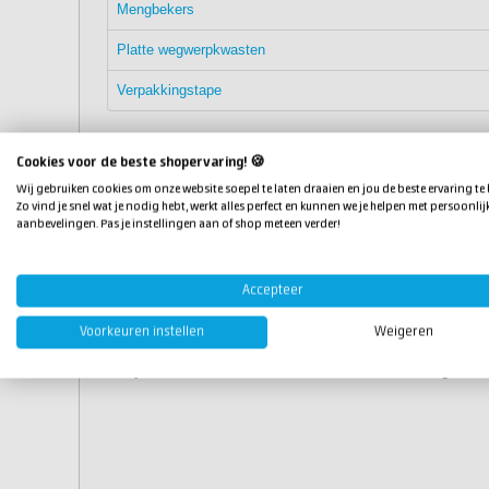
Mengbekers
Platte wegwerpkwasten
Verpakkingstape
Tip:
als je met de materialen uit dit pakket een
epo
Cookies voor de beste shopervaring! 🍪
rode microballoons
bij te bestellen.
Wij gebruiken cookies om onze website soepel te laten draaien en jou de beste ervaring te
Zo vind je snel wat je nodig hebt, werkt alles perfect en kunnen we je helpen met persoonlij
aanbevelingen. Pas je instellingen aan of shop meteen verder!
Epoxy houtrot reparatiepa
Met het complete reparatiepakket kun je houtrot repare
Accepteer
andere producten van
epoxy
koop je eenvoudig online 
uur besteld, is morgen al in huis. Heb je een vraag ove
Voorkeuren instellen
Weigeren
kunnen we je ergens anders mee van dienst zijn? Ne
bekijk ons
informatiecentrum
waar we antwoord geven o