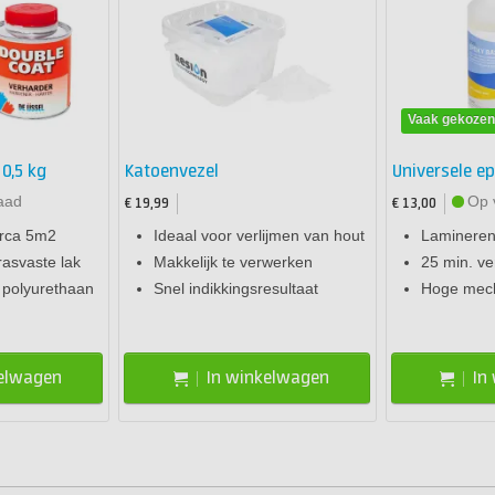
Vaak gekoze
0,5 kg
Katoenvezel
Universele e
aad
Op 
€ 19,99
€ 13,00
irca 5m2
Ideaal voor verlijmen van hout
Lamineren,
asvaste lak
Makkelijk te verwerken
25 min. ve
polyurethaan
Snel indikkingsresultaat
Hoge mech
kelwagen
In winkelwagen
In