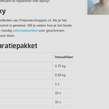
efficiënt te repareren met epoxy!
xy
rtikelen van Polyestershoppen.nl. Als je het
outrot is geweest. Wil je weten hoe je het beste
n handig
informatieartikel
over geschreven.
 kunt doen.
aratiepakket
Inhoud/Aantal
0,75 kg
0,50 kg
1 x
10 x
10 x