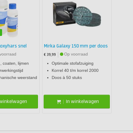
n
poxyhars snel
Mirka Galaxy 150 mm per doos
voorraad
Op voorraad
€ 39,99
 coaten, lijmen
Optimale stofafzuiging
rwerkingstijd
Korrel 40 t/m korrel 2000
anische weerstand
Doos à 50 stuks
 winkelwagen
In winkelwagen