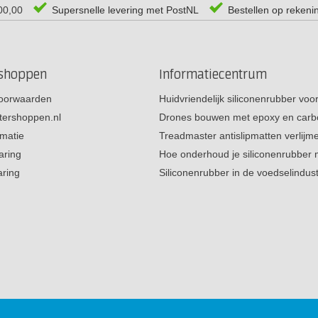
00,00
Supersnelle levering met PostNL
Bestellen op rekeni
rshoppen
Informatiecentrum
oorwaarden
Huidvriendelijk siliconenrubber vo
tershoppen.nl
Drones bouwen met epoxy en carb
rmatie
Treadmaster antislipmatten verlij
aring
Hoe onderhoud je siliconenrubber
aring
Siliconenrubber in de voedselindus