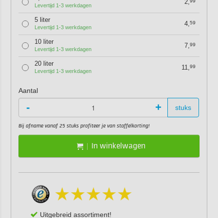
2,
99
Levertijd 1-3 werkdagen
5 liter
4,
59
Levertijd 1-3 werkdagen
10 liter
7,
99
Levertijd 1-3 werkdagen
20 liter
11,
99
Levertijd 1-3 werkdagen
Aantal
-
+
stuks
Bij afname vanaf 25 stuks profiteer je van staffelkorting!
In winkelwagen
Uitgebreid assortiment!