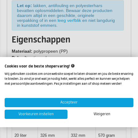
Let op:
lakken, antifouling en polyesterhars
bevatten oplosmiddelen. Bewaar deze producten
daarom altijd in een geschikte, originele
verpakking of in een
leeg verfblik
en niet langdurig
in kunststof emmers.
Eigenschappen
Materiaal:
polypropeen (PP)
Deksel:
optioneel
Maten en afmetingen:
Cookies voor de beste shopervaring! 🍪
Wij gebruiken cookies om onze website soepel te laten draaien en jou de beste ervaring
Inhoud
Diameter
Diepte
Gewicht
te bieden. Zo vind je snel wat je nodig hebt, werkt alles perfect en kunnen we je helpen
met persoonlijke aanbevelingen. Pas je instellingen aan of shop meteen verder!
1 liter
132 mm
122 mm
32 gram
2,5 liter
175 mm
157 mm
63 gram
Accepteer
5 liter
227 mm
195 mm
145 gram
Voorkeuren instellen
Weigeren
10 liter
270 mm
264 mm
270 gram
20 liter
326 mm
332 mm
570 gram