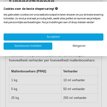
Eigenschappen
Cookies voor de beste shopervaring! 🍪
Verpakking:
1 kg, 5 kg, 25 kg
Wij gebruiken cookies om onze website soepel te laten draaien en jou de beste ervaring
3
Dichtheid:
circa 1,4 g/cm
te bieden. Zo vind je snel wat je nodig hebt, werkt alles perfect en kunnen we je helpen
Geltijd:
circa 20 minuten
met persoonlijke aanbevelingen. Pas je instellingen aan of shop meteen verder!
Volledig verhard:
na circa 2 uur
Houdbaarheid:
tenminste 6 maanden, indien niet
gemengd, in originele verpakking op een koele en
Accepteer
vorstvrije plaats
Verharder:
1%
MEKP verharder
Voorkeuren instellen
Weigeren
Hieronder vind je een overzicht van de benodigde
hoeveelheid verharder per hoeveelheid mallenbouwhars:
Mallenbouwhars (PR42)
Verharder
1 kg
10 ml verharder
5 kg
50 ml verharder
25 kg
250 ml verharder