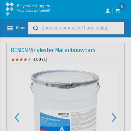
Polyestershoppen
0
Voor alles wat kleeft!
Menu
Zoek een product of handleiding
RESION Vinylester Mallenbouwhars