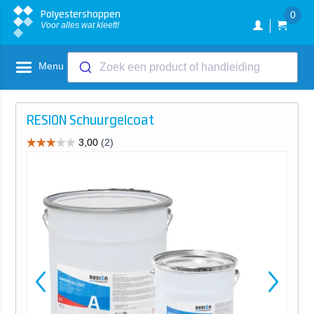
Polyestershoppen
0
Voor alles wat kleeft!
Menu
Zoek een product of handleiding
RESION Schuurgelcoat