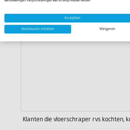
aanbevelingen. Pas je instellingen aan of shop meteen verder!
Accepteer
Voorkeuren instellen
Weigeren
Klanten die vloerschraper rvs kochten, k