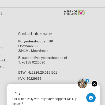
ng
Contactinformatie
Polyestershoppen BV
or…
Oostbaan 680
on
2841ML
Moordrecht
men…
E:
support@polyestershoppen.nl
 mall…
T:
+3185 0220090
tri…
BTW:
NL8226.25.015.B01
KVK:
50229699
1
Polly
Hoi, ik ben Polly van Polyestershoppen! Kan ik je
helpen?