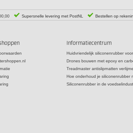
00,00
Supersnelle levering met PostNL
Bestellen op rekeni
rshoppen
Informatiecentrum
oorwaarden
Huidvriendelijk siliconenrubber vo
tershoppen.nl
Drones bouwen met epoxy en carb
rmatie
Treadmaster antislipmatten verlij
aring
Hoe onderhoud je siliconenrubber
aring
Siliconenrubber in de voedselindus