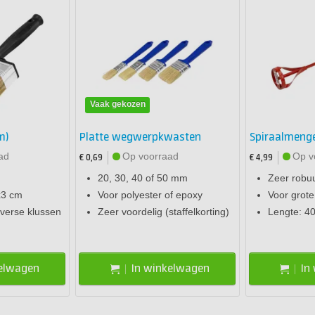
Vaak gekozen
m)
Platte wegwerpkwasten
Spiraalmeng
ad
Op voorraad
Op v
€ 0,69
€ 4,99
20, 30, 40 of 50 mm
Zeer robuu
x3 cm
Voor polyester of epoxy
Voor grot
iverse klussen
Zeer voordelig (staffelkorting)
Lengte: 4
kelwagen
In winkelwagen
In