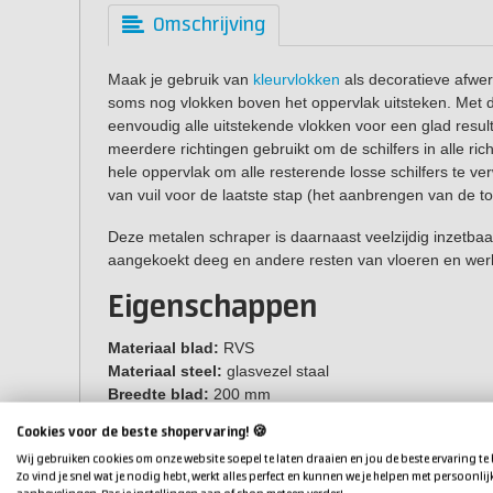
Omschrijving
Maak je gebruik van
kleurvlokken
als decoratieve afwer
soms nog vlokken boven het oppervlak uitsteken. Met d
eenvoudig alle uitstekende vlokken voor een glad result
meerdere richtingen gebruikt om de schilfers in alle rich
hele oppervlak om alle resterende losse schilfers te ver
van vuil voor de laatste stap (het aanbrengen van de to
Deze metalen schraper is daarnaast veelzijdig inzetbaa
aangekoekt deeg en andere resten van vloeren en wer
Eigenschappen
Materiaal blad:
RVS
Materiaal steel:
glasvezel staal
Breedte blad:
200 mm
Lengte van de krabber:
1350 mm
Cookies voor de beste shopervaring! 🍪
Wij gebruiken cookies om onze website soepel te laten draaien en jou de beste ervaring te
Zo vind je snel wat je nodig hebt, werkt alles perfect en kunnen we je helpen met persoonlij