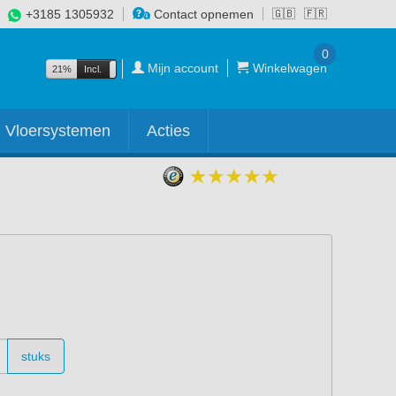
+3185 1305932
Contact opnemen
🇬🇧
🇫🇷
0
Mijn account
Winkelwagen
21%
Incl.
Excl.
Vloersystemen
Acties
stuks