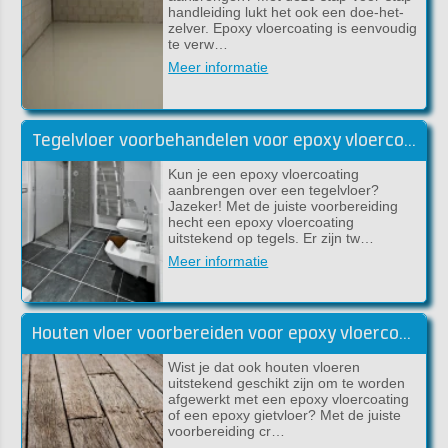
handleiding lukt het ook een doe-het-
zelver. Epoxy vloercoating is eenvoudig
te verw…
Meer informatie
Tegelvloer voorbehandelen voor epoxy vloercoating
Kun je een epoxy vloercoating
aanbrengen over een tegelvloer?
Jazeker! Met de juiste voorbereiding
hecht een epoxy vloercoating
uitstekend op tegels. Er zijn tw…
Meer informatie
Houten vloer voorbereiden voor epoxy vloercoating
Wist je dat ook houten vloeren
uitstekend geschikt zijn om te worden
afgewerkt met een epoxy vloercoating
of een epoxy gietvloer? Met de juiste
voorbereiding cr…