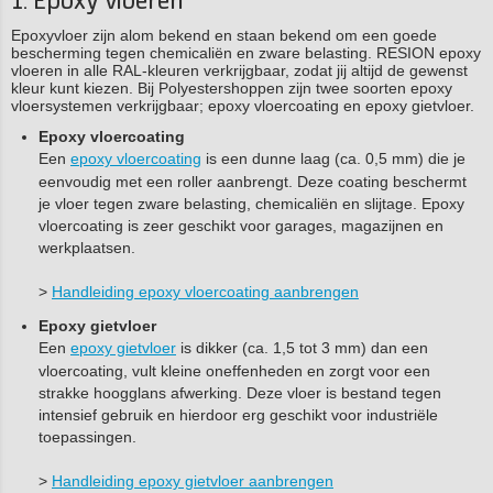
1. Epoxy vloeren
Epoxyvloer zijn alom bekend en staan bekend om een goede
bescherming tegen chemicaliën en zware belasting. RESION epoxy
vloeren in alle RAL-kleuren verkrijgbaar, zodat jij altijd de gewenst
kleur kunt kiezen. Bij Polyestershoppen zijn twee soorten epoxy
vloersystemen verkrijgbaar; epoxy vloercoating en epoxy gietvloer.
Epoxy vloercoating
Een
epoxy vloercoating
is een dunne laag (ca. 0,5 mm) die je
eenvoudig met een roller aanbrengt. Deze coating beschermt
je vloer tegen zware belasting, chemicaliën en slijtage. Epoxy
vloercoating is zeer geschikt voor garages, magazijnen en
werkplaatsen.
>
Handleiding epoxy vloercoating aanbrengen
Epoxy gietvloer
Een
epoxy gietvloer
is dikker (ca. 1,5 tot 3 mm) dan een
vloercoating, vult kleine oneffenheden en zorgt voor een
strakke hoogglans afwerking. Deze vloer is bestand tegen
intensief gebruik en hierdoor erg geschikt voor industriële
toepassingen.
>
Handleiding epoxy gietvloer aanbrengen