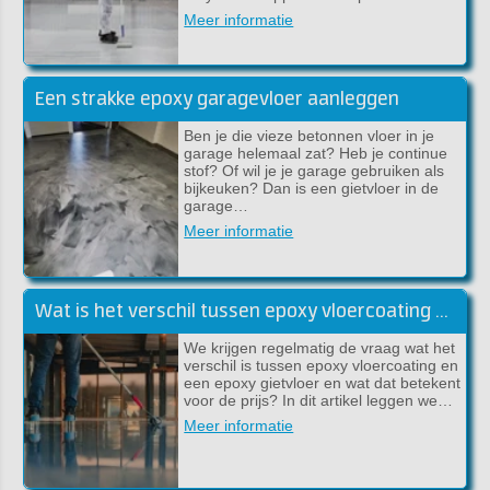
Meer informatie
Een strakke epoxy garagevloer aanleggen
Ben je die vieze betonnen vloer in je
garage helemaal zat? Heb je continue
stof? Of wil je je garage gebruiken als
bijkeuken? Dan is een gietvloer in de
garage…
Meer informatie
Wat is het verschil tussen epoxy vloercoating en een epoxy gietvloer?
We krijgen regelmatig de vraag wat het
verschil is tussen epoxy vloercoating en
een epoxy gietvloer en wat dat betekent
voor de prijs? In dit artikel leggen we…
Meer informatie