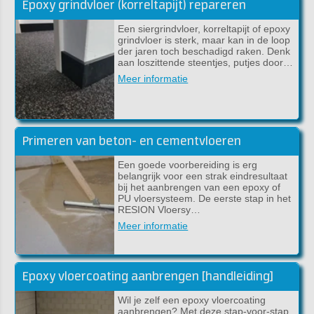
Epoxy grindvloer (korreltapijt) repareren
Een siergrindvloer, korreltapijt of epoxy
grindvloer is sterk, maar kan in de loop
der jaren toch beschadigd raken. Denk
aan loszittende steentjes, putjes door…
Meer informatie
Primeren van beton- en cementvloeren
Een goede voorbereiding is erg
belangrijk voor een strak eindresultaat
bij het aanbrengen van een epoxy of
PU vloersysteem. De eerste stap in het
RESION Vloersy…
Meer informatie
Epoxy vloercoating aanbrengen [handleiding]
Wil je zelf een epoxy vloercoating
aanbrengen? Met deze stap-voor-stap