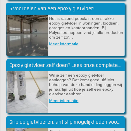
5 voordelen van een epoxy gietvloer!
Het is razend populair: een strakke
epoxy gietvloer in woningen, loodsen,
garages en kantoorpanden. Bij
Polyestershoppen vind je alle producten
om zelf zo'…
Meer informatie
Epoxy gietvloer zelf doen? Lees onze complete handleiding
Wil je zelf een epoxy gietvloer
aanleggen? Dat komt goed uit! Met
behulp van deze handleiding leggen wij
je haarfijn uit hoe je zelf een epoxy
gietvloer aanbren…
Meer informatie
Grip op gietvloeren: antislip mogelijkheden voor gietvloeren