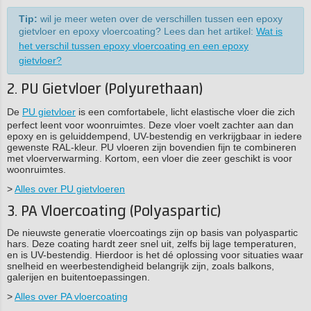
Tip:
wil je meer weten over de verschillen tussen een epoxy
gietvloer en epoxy vloercoating? Lees dan het artikel:
Wat is
het verschil tussen epoxy vloercoating en een epoxy
gietvloer?
2. PU Gietvloer (Polyurethaan)
De
PU gietvloer
is een comfortabele, licht elastische vloer die zich
perfect leent voor woonruimtes. Deze vloer voelt zachter aan dan
epoxy en is geluiddempend, UV-bestendig en verkrijgbaar in iedere
gewenste RAL-kleur. PU vloeren zijn bovendien fijn te combineren
met vloerverwarming. Kortom, een vloer die zeer geschikt is voor
woonruimtes.
>
Alles over PU gietvloeren
3. PA Vloercoating (Polyaspartic)
De nieuwste generatie vloercoatings zijn op basis van polyaspartic
hars. Deze coating hardt zeer snel uit, zelfs bij lage temperaturen,
en is UV-bestendig. Hierdoor is het dé oplossing voor situaties waar
snelheid en weerbestendigheid belangrijk zijn, zoals balkons,
galerijen en buitentoepassingen.
>
Alles over PA vloercoating