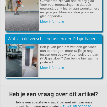
Gietvloeren zijn van nature erg glad.
Voor veel toepassingen is dat ook
gewenst, denk hierbij aan woonkamers
en garages. Maar wat doe je als een
glad oppervlak…
Meer informatie
Wat zijn de verschillen tussen een PU gietvloer en een Epoxy gietvloer?
Ben je van plan om zelf een gietvloer
aan te brengen, maar twijfel je nog
tussen een epoxy of een polyurethaan
(PU) gietvloer? Dan ben je hier aan het
juiste ad…
Meer informatie
Heb je een vraag over dit artikel?
Heb je een specifieke vraag? Bel met één van onze
specialisten voor
gratis
advies
+3185 0220090