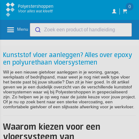
Polyestershoppen
0
Voor alles wat kleeft!
Menu
Zoek een product of handleiding
Kunststof vloer aanleggen? Alles over epoxy
en polyurethaan vloersystemen
Wil je een nieuwe gietvloer aanleggen in je woning, garage,
werkplaats of bedrijfspand, maar weet je nog niet welk type vloer
het beste past bij jouw situatie? Dan zit je hier goed. In dit artikel
geven we je een duidelijk overzicht van de verschillende kunststof
vloersystemen waar wij bij Polyestershoppen in gespecialiseerd
zijn. Zo helpen we je op weg naar de juiste keuze voor jouw project.
Of je nu op zoek bent naar een sterke vloercoating, een
comfortabele gietvloer of een slijtvaste afwerking voor je werkvloer.
Waarom kiezen voor een
vloersysteem van