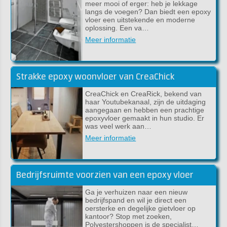
meer mooi of erger: heb je lekkage
langs de voegen? Dan biedt een epoxy
vloer een uitstekende en moderne
oplossing. Een va…
Meer informatie
Strakke epoxy woonvloer van CreaChick
CreaChick en CreaRick, bekend van
haar Youtubekanaal, zijn de uitdaging
aangegaan en hebben een prachtige
epoxyvloer gemaakt in hun studio. Er
was veel werk aan…
Meer informatie
Bedrijfsruimte voorzien van een epoxy vloer
Ga je verhuizen naar een nieuw
bedrijfspand en wil je direct een
oersterke en degelijke gietvloer op
kantoor? Stop met zoeken,
Polyestershoppen is de specialist…