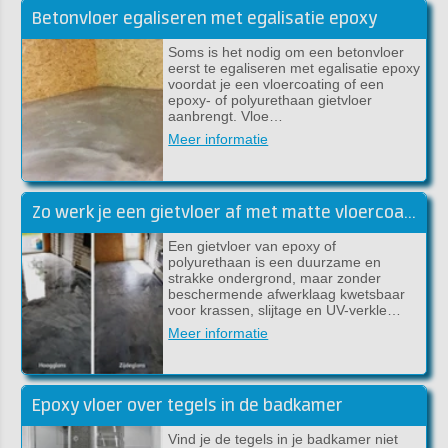
Betonvloer egaliseren met egalisatie epoxy
Soms is het nodig om een betonvloer
eerst te egaliseren met egalisatie epoxy
voordat je een vloercoating of een
epoxy- of polyurethaan gietvloer
aanbrengt. Vloe…
Meer informatie
Zo werk je een gietvloer af met matte vloercoating [handleiding]
Een gietvloer van epoxy of
polyurethaan is een duurzame en
strakke ondergrond, maar zonder
beschermende afwerklaag kwetsbaar
voor krassen, slijtage en UV-verkle…
Meer informatie
Epoxy vloer over tegels in de badkamer
Vind je de tegels in je badkamer niet