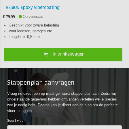
RESION Epoxy vloercoating
Op voorraad
€ 79,99
Geschikt voor zware belasting
Voor loodsen, garages etc.
Laagdikte: 0,5 mm
In winkelwagen
Stappenplan aanvragen
Vraag nu direct een op maat gemaakt stappenplan aan! Zodra wij
onderstaande gegevens hebben ontvangen vertellen we je precies
wat je nodig hebt. Daarna kan je direct aan de slag om de perfecte
vloer te leggen.
Soort vloer