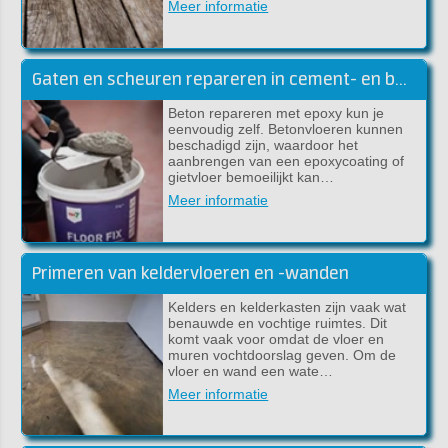
Meer informatie
Gaten en scheuren repareren in cement- en betonvloeren
Beton repareren met epoxy kun je
eenvoudig zelf. Betonvloeren kunnen
beschadigd zijn, waardoor het
aanbrengen van een epoxycoating of
gietvloer bemoeilijkt kan…
Meer informatie
Primeren van keldervloeren en -wanden
Kelders en kelderkasten zijn vaak wat
benauwde en vochtige ruimtes. Dit
komt vaak voor omdat de vloer en
muren vochtdoorslag geven. Om de
vloer en wand een wate…
Meer informatie