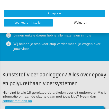
Hoe helpen wij jou?
Accepteer
1
Wij ontvangen jouw aanvraag
Voorkeuren instellen
Weigeren
2
Wij maken een plan op maat en spreken deze door met je
3
Binnen enkele dagen heb je alle materialen in huis
4
Wij helpen je stap voor stap verder met al je vragen over
jouw vloer
Kunststof vloer aanleggen? Alles over epoxy
en polyurethaan vloersystemen
Hier vind je alle 18 gerelateerde artikelen over dit onderwerp. Mis je
informatie om aan de slag te gaan met jouw klus? Neem dan
contact met ons op
.