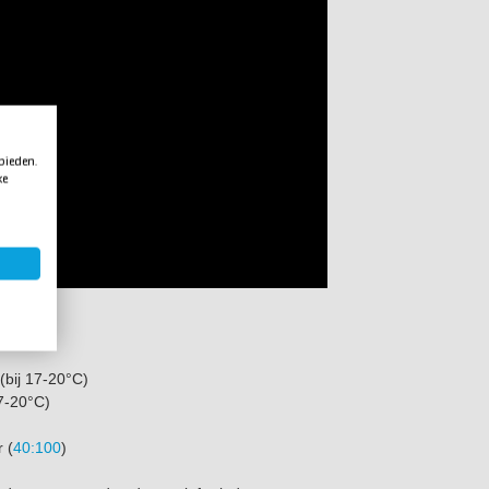
 bieden.
ke
(bij 17-20°C)
17-20°C)
 (
40:100
)