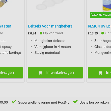
Vaak gekoze
wasten
Deksels voor mengbekers
RESION UV Ep
ad
Op voorraad
Op 
€ 0,54
€ 13,99
0 mm
Mengbeker deksels
Zeer hoge
of epoxy
Verkrijgbaar in 4 maten
Glashelde
staffelkorting)
Stevig materiaal
Mengverho
kelwagen
In winkelwagen
In
00,00
Supersnelle levering met PostNL
Bestellen op rekeni