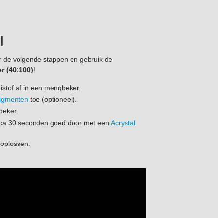
al
or de volgende stappen en gebruik de
er (40:100)
!
istof af in een mengbeker.
pigmenten
toe (optioneel).
beker.
ca 30 seconden goed door met een
Acrystal
 oplossen.