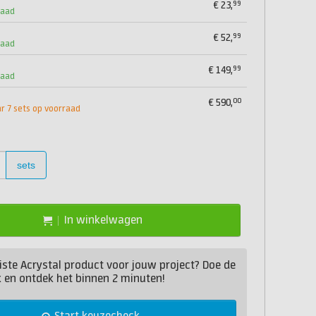
99
€
23,
raad
99
€
52,
raad
99
€
149,
raad
00
€
590,
 7 sets op voorraad
sets
In winkelwagen
juiste Acrystal product voor jouw project? Doe de
 en ontdek het binnen 2 minuten!