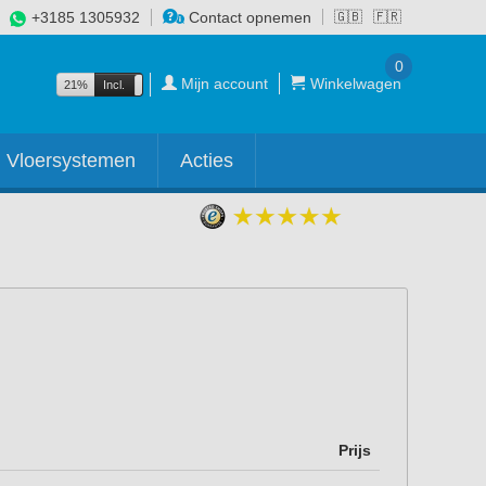
+3185 1305932
Contact opnemen
🇬🇧
🇫🇷
0
Mijn account
Winkelwagen
21%
Incl.
Excl.
Vloersystemen
Acties
Prijs