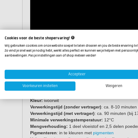
Cookies voor de beste shopervaring! 🍪
Wij gebruiken cookies om onze website soepel te laten draaien en jou de beste ervaring te
Zo vind je snel wat je nodig hebt, werkt alles perfect en kunnen we je helpen met persoonlij
aanbevelingen. Pas je instellingen aan of shop meteen verder!
Accepteer
Voorkeuren instellen
Weigeren
Eigenschappen
Kleur
:
ivoorwit
Verwerkingstijd (zonder vertrager)
: ca. 8-10 minuten 
Verwerkingstijd (met vertrager)
: ca. 90 minuten (bij 
Minimale verwerkingstemperatuur:
12°C
Mengverhouding:
1 deel vloeistof en 2,5 delen poeder
Pigmenteren
: in te kleuren met
pigmenten