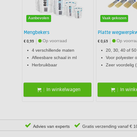
Aanbevolen
Vaak gekozen
Mengbekers
Platte wegwerpk
Op voorraad
Op voorra
€ 0,99
€ 0,69
4 verschillende maten
20, 30, 40 of 5
Afleesbare schaal in ml
Voor polyester 
Herbruikbaar
Zeer voordelig (
In winkelwagen
In win
Advies van experts
Gratis verzending vanaf € 1