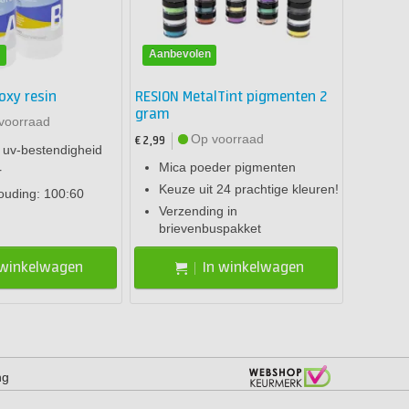
n
Aanbevolen
oxy resin
RESION MetalTint pigmenten 2
gram
voorraad
Op voorraad
€ 2,99
 uv-bestendigheid
Mica poeder pigmenten
r
Keuze uit 24 prachtige kleuren!
uding: 100:60
Verzending in
brievenbuspakket
 winkelwagen
In winkelwagen
ng