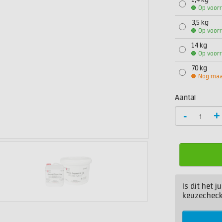
1,4 kg
Op voor
3,5 kg
Op voor
14 kg
Op voor
70 kg
Nog maar
Aantal
-
+
Is dit het 
keuzecheck