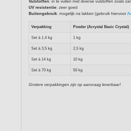
Vulstoffen
: in te vullen met diverse vulstoffen zoals z
UV resistentie
: zeer goed
Buitengebruik
: mogelijk na lakken (gebruik hiervoor
Ac
Verpakking
Poeder (Acrystal Basic Crystal)
Set à 1,4 kg
1 kg
Set à 3,5 kg
2,5 kg
Set à 14 kg
10 kg
Set à 70 kg
50 kg
Grotere verpakkingen zijn op aanvraag leverbaar!