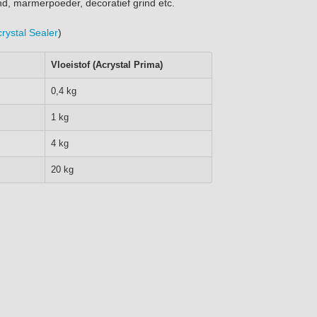
and, marmerpoeder, decoratief grind etc.
rystal Sealer
)
Vloeistof (Acrystal Prima)
0,4 kg
1 kg
4 kg
20 kg