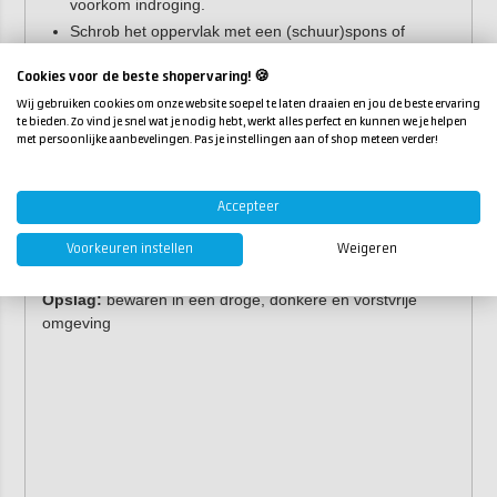
voorkom indroging.
Schrob het oppervlak met een (schuur)spons of
borstel.
Cookies voor de beste shopervaring! 🍪
Spoel het oppervlak vervolgens af met schoon water
(bij voorkeur met een hogedrukspuit).
Wij gebruiken cookies om onze website soepel te laten draaien en jou de beste ervaring
te bieden. Zo vind je snel wat je nodig hebt, werkt alles perfect en kunnen we je helpen
Bij sterke vervuiling herhaal je de bovenstaande stappen.
met persoonlijke aanbevelingen. Pas je instellingen aan of shop meteen verder!
Vermijd werken in direct zonlicht.
Eigenschappen
Accepteer
Voorkeuren instellen
Weigeren
Inhoud:
1 liter, 5 liter
Verwerkingstemperatuur:
+0°C
Opslag:
bewaren in een droge, donkere en vorstvrije
omgeving