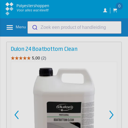
Polyestershoppen
0
Voor alles wat kleeft!
Menu
Zoek een product of handleiding
Dulon 24 Boatbottom Clean