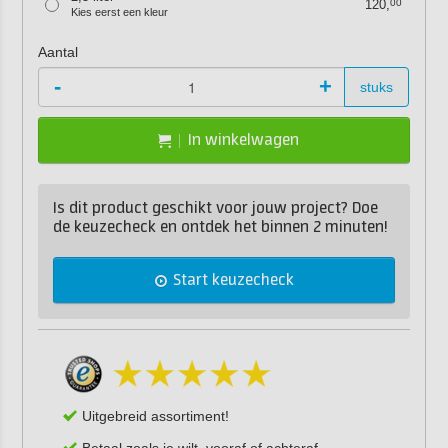
120,
00
Kies eerst een kleur
Aantal
-
+
stuks
In winkelwagen
Is dit product geschikt voor jouw project? Doe
de keuzecheck en ontdek het binnen 2 minuten!
Start keuzecheck
Uitgebreid assortiment!
Betaal zoals je wilt, vooraf of achteraf