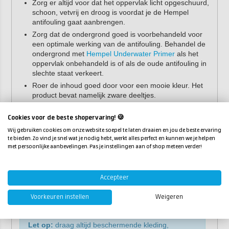
Zorg er altijd voor dat het oppervlak licht opgeschuurd,
schoon, vetvrij en droog is voordat je de Hempel
antifouling gaat aanbrengen.
Zorg dat de ondergrond goed is voorbehandeld voor
een optimale werking van de antifouling. Behandel de
ondergrond met
Hempel Underwater Primer
als het
oppervlak onbehandeld is of als de oude antifouling in
slechte staat verkeert.
Roer de inhoud goed door voor een mooie kleur. Het
product bevat namelijk zware deeltjes.
Breng 1 laag Hempel Hard Racing Xtra aan met een
droge laagdikte van 40 µm. Voeg indien nodig
Cookies voor de beste shopervaring! 🍪
maximaal 5%
verdunner
toe ter ondersteuning van de
Wij gebruiken cookies om onze website soepel te laten draaien en jou de beste ervaring
applicatie.
te bieden. Zo vind je snel wat je nodig hebt, werkt alles perfect en kunnen we je helpen
met persoonlijke aanbevelingen. Pas je instellingen aan of shop meteen verder!
Breng een extra laag aan rond de waterlijn en op
slijtagegevoelige gebieden.
Na ongeveer 4 uur (bij 20°C) is de antifouling
Accepteer
handdroog en is deze overschilderbaar.
Na circa 24 uur tot maximaal 6 maanden kun je de
Voorkeuren instellen
Weigeren
boot te water laten.
Let op:
draag altijd beschermende kleding,