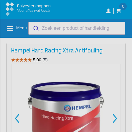
Polyestershoppen
0
Voor alles wat kleeft!
Menu
Zoek een product of handleiding
Hempel Hard Racing Xtra Antifouling