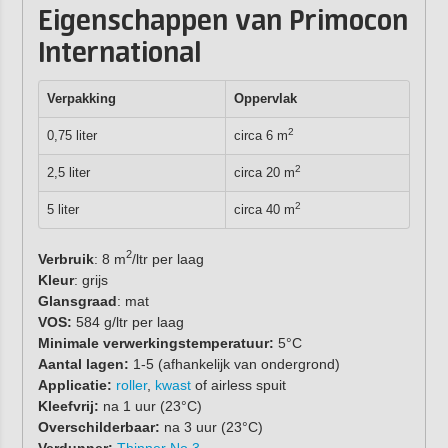
Eigenschappen van Primocon
International
Verpakking
Oppervlak
2
0,75 liter
circa 6 m
2
2,5 liter
circa 20 m
2
5 liter
circa 40 m
2
Verbruik
: 8 m
/ltr per laag
Kleur
: grijs
Glansgraad
: mat
VOS:
584 g/ltr per laag
Minimale verwerkingstemperatuur:
5°C
Aantal lagen:
1-5 (afhankelijk van ondergrond)
Applicatie:
roller
,
kwast
of airless spuit
Kleefvrij:
na 1 uur (23°C)
Overschilderbaar:
na 3 uur (23°C)
Verdunner:
Thinner No.3