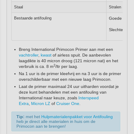
Staal
Stralen SA2.5
Bestaande antifouling
Goede staat:
Slechte staa
Breng International Primocon Primer aan met een
vachtroller
,
kwast
of airless spuit. De aanbevolen
laagdikte is 40 micron droog (121 micron nat) en het
2
verbruik is ca. 8 m
/ltr per laag.
Na 1 uur is de primer kleefvrij en na 3 uur is de primer
overschilderbaar met een nieuwe laag Primocon.
Laat de primer maximaal 24 uur uitharden voordat je
deze kunt behandelen met een antifouling van
International naar keuze, zoals
Interspeed
Extra
,
Micron LZ
of
Cruiser One
.
Tip:
met het
Hulpmaterialenpakket voor Antifouling
heb je direct alle materialen in huis om de
Primocon aan te brengen!