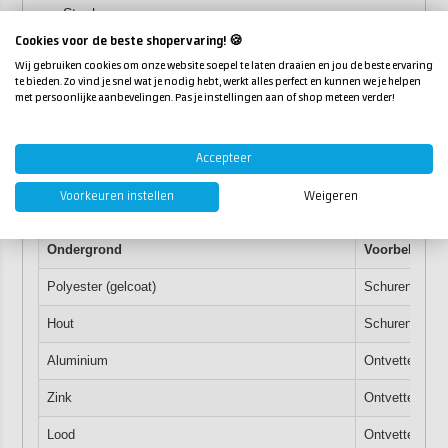
Staal
Hout
Cookies voor de beste shopervaring! 🍪
Gietijzer
Wij gebruiken cookies om onze website soepel te laten draaien en jou de beste ervaring
te bieden. Zo vind je snel wat je nodig hebt, werkt alles perfect en kunnen we je helpen
Gebruiksaanwijzing
met persoonlijke aanbevelingen. Pas je instellingen aan of shop meteen verder!
Reinig en ontvet het oppervlak zorgvuldig. Schuur
Accepteer
vervolgens volgens het advies voor jouw ondergrond (zie
tabel). Verwijder schuurstof en roer de primer goed door
Voorkeuren instellen
Weigeren
vóór gebruik.
Ondergrond
Voorbehande
Polyester (gelcoat)
Schuren P180
Hout
Schuren P80-
Aluminium
Ontvetten, sc
Zink
Ontvetten, sc
Lood
Ontvetten, sc