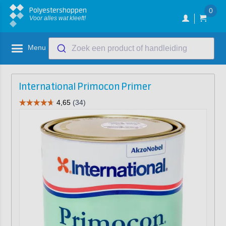
Polyestershoppen
0
Voor alles wat kleeft!
Menu
Zoek een product of handleiding
International Primocon Primer