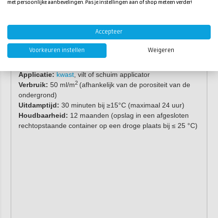
met persoonlijke aanbevelingen. Pas je instellingen aan of shop meteen verder!
Inhoud:
250 ml
Chemische basis:
oplosmiddelhoudende polyurethaan
Accepteer
oplossing
Kleur:
lichtgelig
Voorkeuren instellen
Weigeren
Vaste stof gehalte:
34%
Verwerkingstemperatuur:
5-40 °C
Applicatie:
kwast
, vilt of schuim applicator
2
Verbruik:
50 ml/m
(afhankelijk van de porositeit van de
ondergrond)
Uitdamptijd:
30 minuten bij ≥15°C (maximaal 24 uur)
Houdbaarheid:
12 maanden (opslag in een afgesloten
rechtopstaande container op een droge plaats bij ≤ 25 °C)