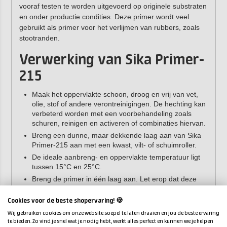
vooraf testen te worden uitgevoerd op originele substraten
en onder productie condities. Deze primer wordt veel
gebruikt als primer voor het verlijmen van rubbers, zoals
stootranden.
Verwerking van Sika Primer-
215
Maak het oppervlakte schoon, droog en vrij van vet,
olie, stof of andere verontreinigingen. De hechting kan
verbeterd worden met een voorbehandeling zoals
schuren, reinigen en activeren of combinaties hiervan.
Breng een dunne, maar dekkende laag aan van Sika
Primer-215 aan met een kwast, vilt- of schuimroller.
De ideale aanbreng- en oppervlakte temperatuur ligt
tussen 15°C en 25°C.
Breng de primer in één laag aan. Let erop dat deze
laag in één keer dekkend is.
Sluit de verpakking zorgvuldig direct na gebruik.
Cookies voor de beste shopervaring! 🍪
Wij gebruiken cookies om onze website soepel te laten draaien en jou de beste ervaring
Eigenschappen
te bieden. Zo vind je snel wat je nodig hebt, werkt alles perfect en kunnen we je helpen