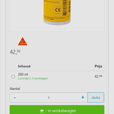
42,
99
Inhoud
Prijs
250 ml
42,
99
Levertijd 1-3 werkdagen
Aantal
-
+
stuks
In winkelwagen