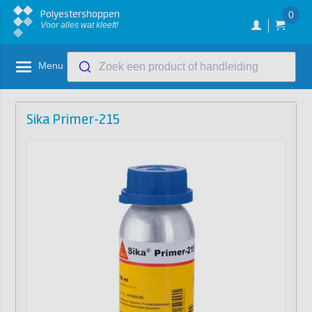
Polyestershoppen
0
Voor alles wat kleeft!
Menu
Zoek een product of handleiding
Sika Primer-215