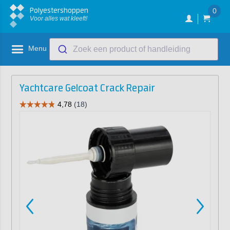
Polyestershoppen
0
Voor alles wat kleeft!
Menu
Zoek een product of handleiding
Yachtcare Gelcoat Crack Repair