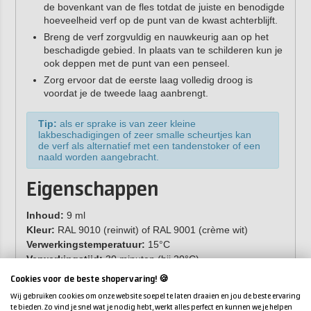
de bovenkant van de fles totdat de juiste en benodigde
hoeveelheid verf op de punt van de kwast achterblijft.
Breng de verf zorgvuldig en nauwkeurig aan op het
beschadigde gebied. In plaats van te schilderen kun je
ook deppen met de punt van een penseel.
Zorg ervoor dat de eerste laag volledig droog is
voordat je de tweede laag aanbrengt.
Tip:
als er sprake is van zeer kleine
lakbeschadigingen of zeer smalle scheurtjes kan
de verf als alternatief met een tandenstoker of een
naald worden aangebracht.
Eigenschappen
Inhoud:
9 ml
Kleur:
RAL 9010 (reinwit) of RAL 9001 (crème wit)
Verwerkingstemperatuur:
15°C
Verwerkingstijd:
30 minuten (bij 20°C)
Soortgelijk gewicht:
0,965 g/ml
Cookies voor de beste shopervaring! 🍪
Viscositeit:
vloeibaar
Wij gebruiken cookies om onze website soepel te laten draaien en jou de beste ervaring
te bieden. Zo vind je snel wat je nodig hebt, werkt alles perfect en kunnen we je helpen