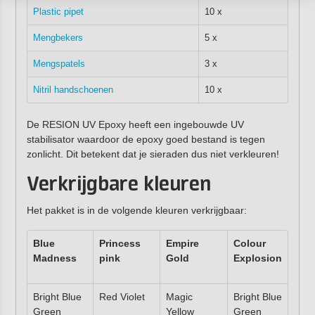
Plastic pipet
10 x
Mengbekers
5 x
Mengspatels
3 x
Nitril handschoenen
10 x
De RESION UV Epoxy heeft een ingebouwde UV
stabilisator waardoor de epoxy goed bestand is tegen
zonlicht. Dit betekent dat je sieraden dus niet verkleuren!
Verkrijgbare kleuren
Het pakket is in de volgende kleuren verkrijgbaar:
Blue
Princess
Empire
Colour
Madness
pink
Gold
Explosion
Bright Blue
Red Violet
Magic
Bright Blue
Green
Yellow
Green