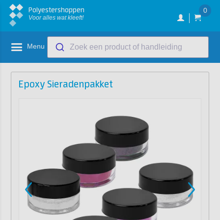
Polyestershoppen
0
Voor alles wat kleeft!
Menu
Zoek een product of handleiding
Epoxy Sieradenpakket