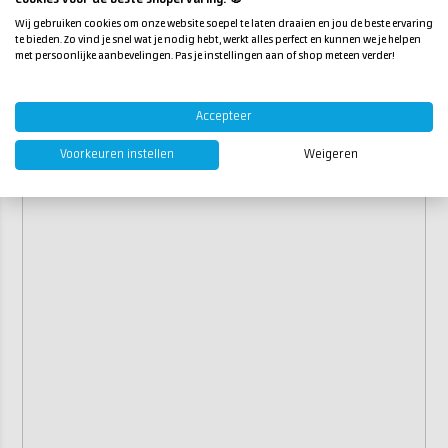
Type polijstpad:
zacht
Wij gebruiken cookies om onze website soepel te laten draaien en jou de beste ervaring
te bieden. Zo vind je snel wat je nodig hebt, werkt alles perfect en kunnen we je helpen
met persoonlijke aanbevelingen. Pas je instellingen aan of shop meteen verder!
Accepteer
Voorkeuren instellen
Weigeren