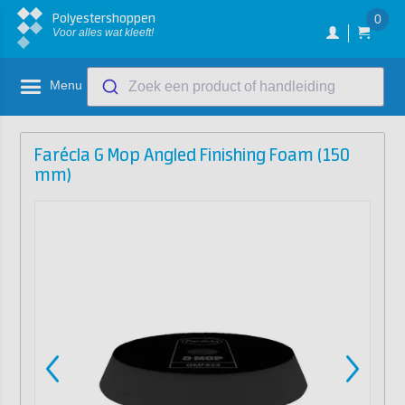
Polyestershoppen
0
Voor alles wat kleeft!
Menu
Zoek een product of handleiding
Farécla G Mop Angled Finishing Foam (150
mm)