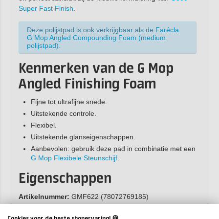
Super Fast Finish
.
Deze polijstpad is ook verkrijgbaar als de
Farécla
G Mop Angled Compounding Foam (medium
polijstpad).
Kenmerken van de G Mop
Angled Finishing Foam
Fijne tot ultrafijne snede.
Uitstekende controle.
Flexibel.
Uitstekende glanseigenschappen.
Aanbevolen: gebruik deze pad in combinatie met een
G Mop Flexibele Steunschijf
.
Eigenschappen
Artikelnummer:
GMF622 (78072769185)
Diameter:
150 mm
Kleur:
zwart
Cookies voor de beste shopervaring! 🍪