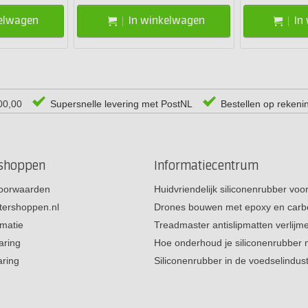
kelwagen
In winkelwagen
In
00,00
Supersnelle levering met PostNL
Bestellen op rekeni
rshoppen
Informatiecentrum
oorwaarden
Huidvriendelijk siliconenrubber vo
tershoppen.nl
Drones bouwen met epoxy en carb
rmatie
Treadmaster antislipmatten verlij
aring
Hoe onderhoud je siliconenrubber
aring
Siliconenrubber in de voedselindus