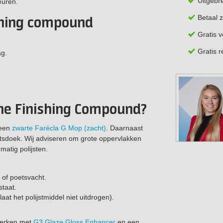
Uitgebr
euren.
Betaal z
shing compound
Gratis 
Gratis 
ag.
ine Finishing Compound?
 een
zwarte Farécla G Mop (zacht)
. Daarnaast
etsdoek. Wij adviseren om grote oppervlakken
matig polijsten.
 of poetsvacht.
staat.
at het polijstmiddel niet uitdrogen).
 werken met
G3 Glaze Gloss Enhancer
en een