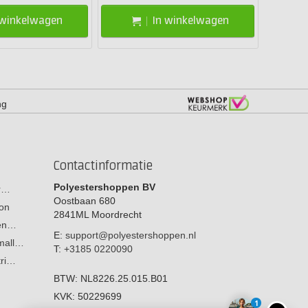
 winkelwagen
In winkelwagen
ng
Contactinformatie
Polyestershoppen BV
or…
Oostbaan 680
on
2841ML
Moordrecht
men…
E:
support@polyestershoppen.nl
 mall…
T:
+3185 0220090
tri…
BTW:
NL8226.25.015.B01
KVK:
50229699
1