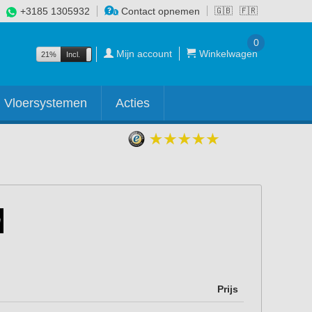
+3185 1305932
Contact opnemen
🇬🇧
🇫🇷
0
Mijn account
Winkelwagen
21%
Incl.
Excl.
Vloersystemen
Acties
Prijs