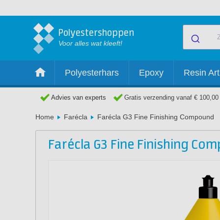
Polyestershoppen
Voor alles wat kleeft!
Polyesterhars
Epoxy
Resin Art
Advies van experts
Gratis verzending vanaf € 100,00
Home
Farécla
Farécla G3 Fine Finishing Compound
Farécla G3 Fine Finishing Co