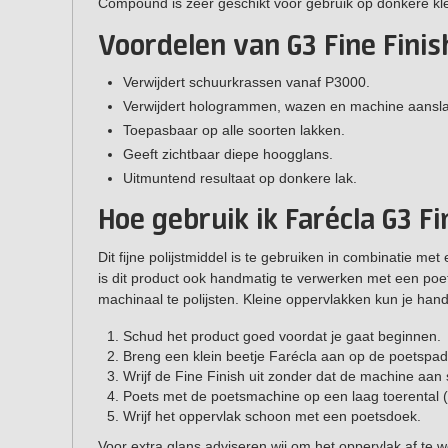
Compound is zeer geschikt voor gebruik op donkere kl
Voordelen van G3 Fine Fini
Verwijdert schuurkrassen vanaf P3000.
Verwijdert hologrammen, wazen en machine aansl
Toepasbaar op alle soorten lakken.
Geeft zichtbaar diepe hoogglans.
Uitmuntend resultaat op donkere lak.
Hoe gebruik ik Farécla G3 F
Dit fijne
polijstmiddel is te gebruiken in combinatie met
is dit product ook handmatig te verwerken met een po
machinaal te polijsten. Kleine oppervlakken kun je hand
Schud het product goed voordat je gaat beginnen.
Breng een klein beetje Farécla aan op de poetspad
Wrijf de Fine Finish uit zonder dat de machine aan 
Poets met de poetsmachine op een laag toerental (la
Wrijf het oppervlak schoon met een poetsdoek.
Voor extra glans adviseren wij om het oppervlak af te