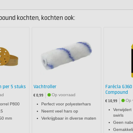
mpound kochten, kochten ook:
 per 5 stuks
Vachtroller
Farécla G360
Compound
ad
Op voorraad
€ 0,99
Op 
€ 10,99
korrel P800
Perfect voor polyesterhars
Verwijder
15
Neemt veel hars op
swirls
150 mm
Verkrijgbaar in diverse maten
Geen nabe
Gemakkelij