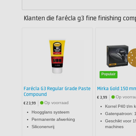
Klanten die farécla g3 fine finishing co
Populair
Farécla G3 Regular Grade Paste
Mirka Gold 150 mm
Compound
Op voorra
€ 3,99
Op voorraad
€ 23,99
Korrel P40 t/m 
Hoogglans systeem
Gatenpatroon: 
Permanente afwerking
Geschikt voor 
Siliconenvrij
machines