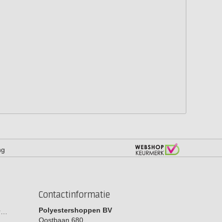
ng
Contactinformatie
Polyestershoppen BV
or…
Oostbaan 680