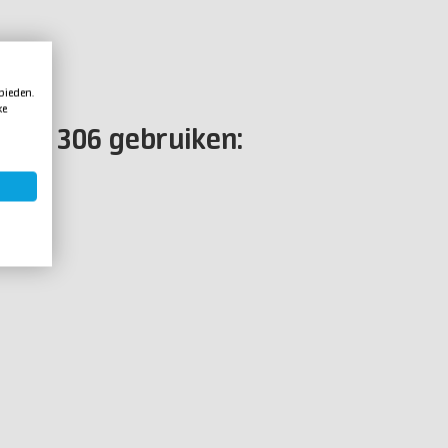
 bieden.
ke
Mold 306 gebruiken: