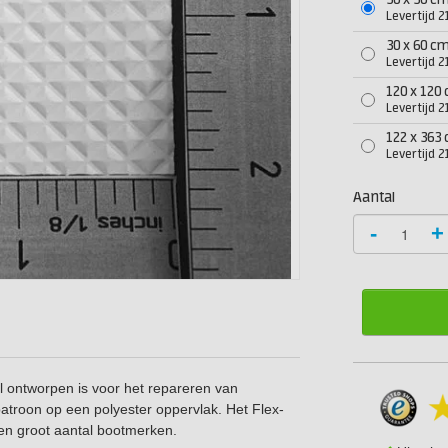
30 x 30 c
Levertijd 
30 x 60 c
Levertijd 
120 x 120
Levertijd 
122 x 363
Levertijd 
Aantal
-
+
l ontworpen is voor het repareren van
patroon op een polyester oppervlak. Het Flex-
en groot aantal bootmerken.