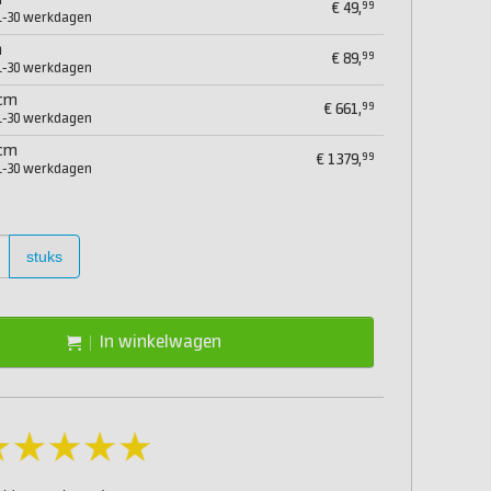
m
99
€
49,
21-30 werkdagen
m
99
€
89,
21-30 werkdagen
 cm
99
€
661,
21-30 werkdagen
 cm
99
€
1379,
21-30 werkdagen
stuks
In winkelwagen