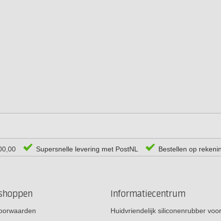
00,00
Supersnelle levering met PostNL
Bestellen op rekeni
rshoppen
Informatiecentrum
oorwaarden
Huidvriendelijk siliconenrubber vo