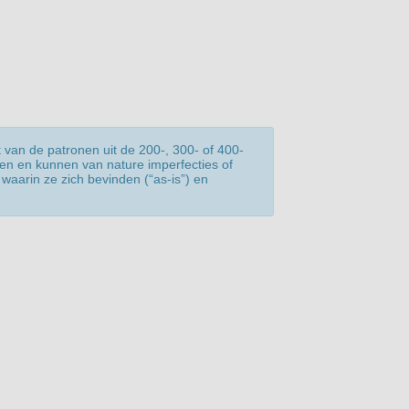
 van de patronen uit de 200-, 300- of 400-
len en kunnen van nature imperfecties of
waarin ze zich bevinden (“as-is”) en