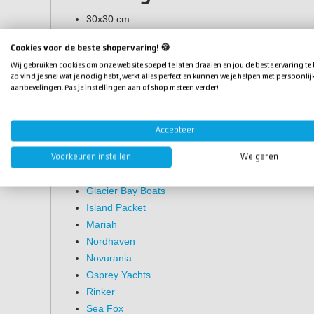
30x30 cm
30x60 cm
Cookies voor de beste shopervaring! 🍪
120x120 cm
Wij gebruiken cookies om onze website soepel te laten draaien en jou de beste ervaring te
122x363 cm
Zo vind je snel wat je nodig hebt, werkt alles perfect en kunnen we je helpen met persoonlij
aanbevelingen. Pas je instellingen aan of shop meteen verder!
Bootmerken die Gibco Flex-
Aquasport
Accepteer
Baha Cruisers
Catalina Yachts
Voorkeuren instellen
Weigeren
Fleming
Glacier Bay Boats
Island Packet
Mariah
Nordhaven
Novurania
Osprey Yachts
Rinker
Sea Fox