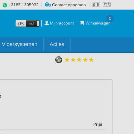
+3185 1305932
Contact opnemen
🇬🇧
🇫🇷
0
Mijn account
Winkelwagen
21%
Incl.
Excl.
Vloersystemen
Acties
Prijs