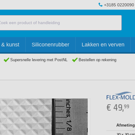
+3185 0220090
 & kunst
Siliconenrubber
Lakken en verven
Supersnelle levering met PostNL
Bestellen op rekening
€
49,
99
Afmeting