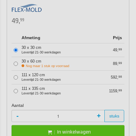
49,
99
Afmeting
Prijs
30 x 30 cm
49,
99
Levertijd 21-30 werkdagen
30 x 60 cm
89,
99
Nog maar 1 stuk op voorraad
111 x 120 cm
592,
98
Levertijd 21-30 werkdagen
111 x 335 cm
1159,
99
Levertijd 21-30 werkdagen
Aantal
-
+
stuks
In winkelwagen