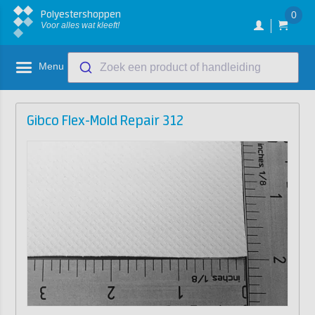
Polyestershoppen
0
Voor alles wat kleeft!
Menu
Zoek een product of handleiding
Gibco Flex-Mold Repair 312