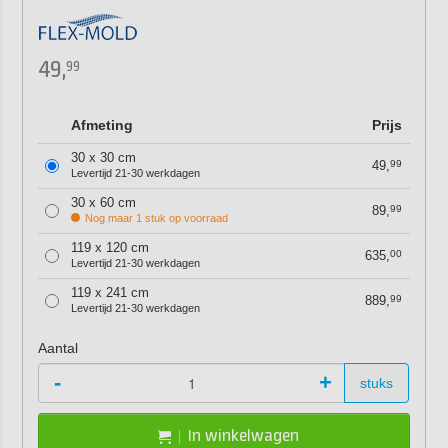
49,
99
Afmeting
Prijs
30 x 30 cm
49,
99
Levertijd 21-30 werkdagen
30 x 60 cm
89,
99
Nog maar 1 stuk op voorraad
119 x 120 cm
635,
00
Levertijd 21-30 werkdagen
119 x 241 cm
889,
99
Levertijd 21-30 werkdagen
Aantal
-
+
stuks
In winkelwagen