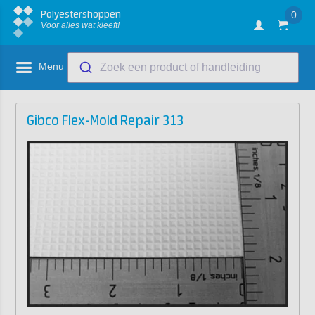
Polyestershoppen
0
Voor alles wat kleeft!
Menu
Zoek een product of handleiding
Gibco Flex-Mold Repair 313