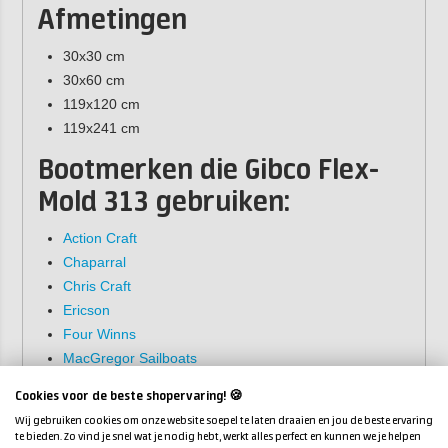
Afmetingen
30x30 cm
30x60 cm
119x120 cm
119x241 cm
Bootmerken die Gibco Flex-
Mold 313 gebruiken:
Action Craft
Chaparral
Chris Craft
Ericson
Four Winns
MacGregor Sailboats
Mako
Cookies voor de beste shopervaring! 🍪
Motion Powerboats
Wij gebruiken cookies om onze website soepel te laten draaien en jou de beste ervaring
Nordhaven
te bieden. Zo vind je snel wat je nodig hebt, werkt alles perfect en kunnen we je helpen