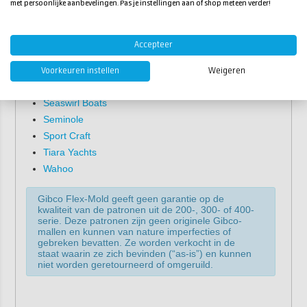
Pacific Seacraft
met persoonlijke aanbevelingen. Pas je instellingen aan of shop meteen verder!
Pursuit
Regal
Accepteer
Robalo
Sailfish Boats
Voorkeuren instellen
Weigeren
Scout Boats
Seaswirl Boats
Seminole
Sport Craft
Tiara Yachts
Wahoo
Gibco Flex-Mold geeft geen garantie op de
kwaliteit van de patronen uit de 200-, 300- of 400-
serie. Deze patronen zijn geen originele Gibco-
mallen en kunnen van nature imperfecties of
gebreken bevatten. Ze worden verkocht in de
staat waarin ze zich bevinden (“as-is”) en kunnen
niet worden geretourneerd of omgeruild.