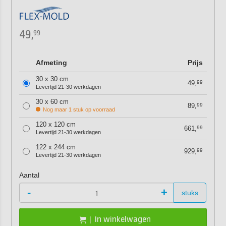
49,
99
Afmeting
Prijs
30 x 30 cm
49,
99
Levertijd 21-30 werkdagen
30 x 60 cm
89,
99
Nog maar 1 stuk op voorraad
120 x 120 cm
661,
99
Levertijd 21-30 werkdagen
122 x 244 cm
929,
99
Levertijd 21-30 werkdagen
Aantal
-
+
stuks
In winkelwagen