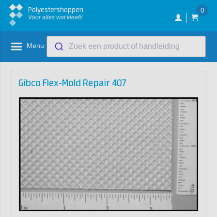
Polyestershoppen
0
Voor alles wat kleeft!
Menu
Zoek een product of handleiding
Gibco Flex-Mold Repair 407