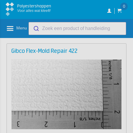
Polyestershoppen
0
Voor alles wat kleeft!
Menu
Zoek een product of handleiding
Gibco Flex-Mold Repair 422