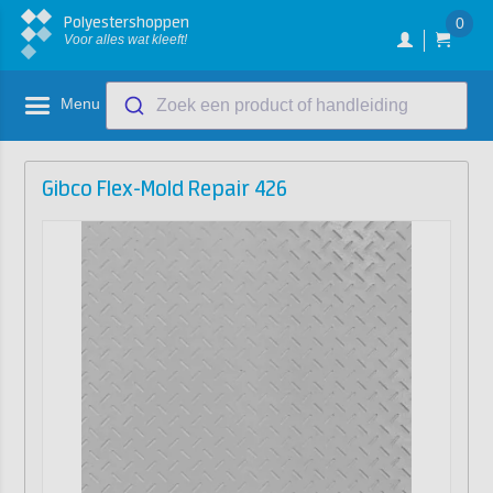
Polyestershoppen
0
Voor alles wat kleeft!
Menu
Zoek een product of handleiding
Gibco Flex-Mold Repair 426