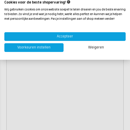
Cookies voor de beste shopervaring! 🍪
staat waarin ze zich bevinden (“as-is”) en kunnen
niet worden geretourneerd of omgeruild.
Wij gebruiken cookies om onze website soepel te laten draaien en jou de beste ervaring
te bieden. Zo vind je snel wat je nodig hebt, werkt alles perfect en kunnen we je helpen
met persoonlijke aanbevelingen. Pas je instellingen aan of shop meteen verder!
Accepteer
Voorkeuren instellen
Weigeren