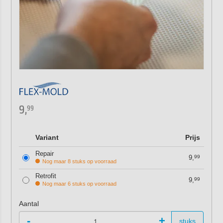
9,
99
Variant
Prijs
Repair
9,
99
Nog maar 8 stuks op voorraad
Retrofit
9,
99
Nog maar 6 stuks op voorraad
Aantal
-
+
stuks