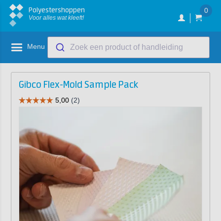
Polyestershoppen
0
Voor alles wat kleeft!
Menu
Zoek een product of handleiding
Gibco Flex-Mold Sample Pack