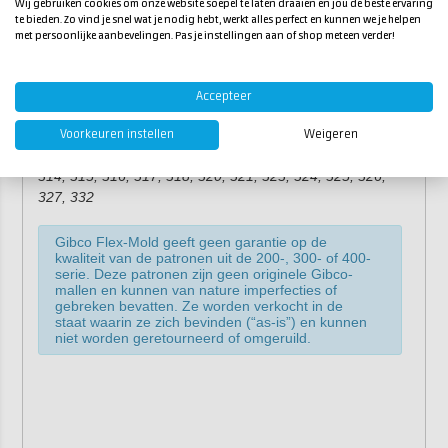
Recreatie (zwembaden, glijbanen, etc.)
Wij gebruiken cookies om onze website soepel te laten draaien en jou de beste ervaring
te bieden. Zo vind je snel wat je nodig hebt, werkt alles perfect en kunnen we je helpen
Badkamers (douches, baden, etc.)
met persoonlijke aanbevelingen. Pas je instellingen aan of shop meteen verder!
Retail
Transport
Industrie
Accepteer
*
Inhoud:
102, 103, 106, 110, 115, 118, 202, 301, 302,
Voorkeuren instellen
Weigeren
303, 304, 305, 306, 307, 308, 309, 310, 311, 312, 313,
314, 315, 316, 317, 318, 320, 321, 323, 324, 325, 326,
327, 332
Gibco Flex-Mold geeft geen garantie op de
kwaliteit van de patronen uit de 200-, 300- of 400-
serie. Deze patronen zijn geen originele Gibco-
mallen en kunnen van nature imperfecties of
gebreken bevatten. Ze worden verkocht in de
staat waarin ze zich bevinden (“as-is”) en kunnen
niet worden geretourneerd of omgeruild.