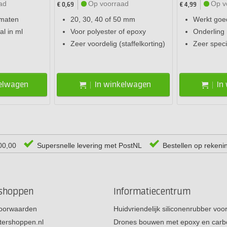
ad
Op voorraad
Op v
€ 0,69
€ 4,99
 maten
20, 30, 40 of 50 mm
Werkt goe
l in ml
Voor polyester of epoxy
Onderling
Zeer voordelig (staffelkorting)
Zeer speci
kelwagen
In winkelwagen
In
00,00
Supersnelle levering met PostNL
Bestellen op rekeni
rshoppen
Informatiecentrum
oorwaarden
Huidvriendelijk siliconenrubber vo
tershoppen.nl
Drones bouwen met epoxy en carb