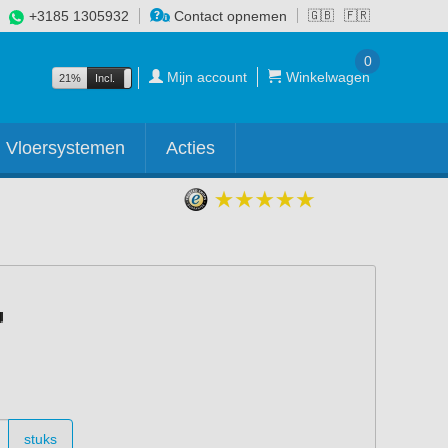
+3185 1305932
Contact opnemen
🇬🇧
🇫🇷
0
Mijn account
Winkelwagen
21%
Incl.
Excl.
Vloersystemen
Acties
stuks