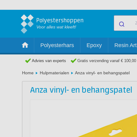
Polyestershoppen
Voor alles wat kleeft!
Polyesterhars
Epoxy
Resin Art
Advies van experts
Gratis verzending vanaf € 100,00
Home
Hulpmaterialen
Anza vinyl- en behangspatel
Anza vinyl- en behangspatel