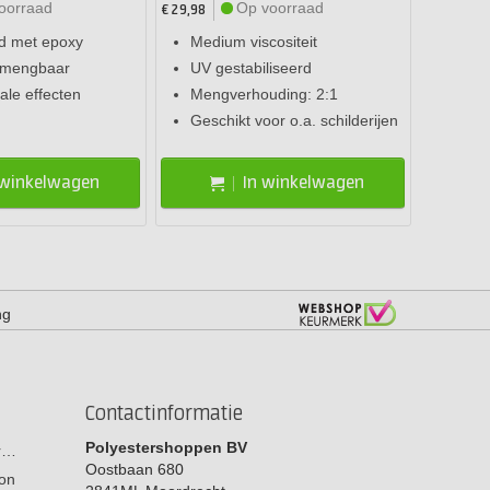
oorraad
Op voorraad
€ 29,98
d met epoxy
Medium viscositeit
 mengbaar
UV gestabiliseerd
ale effecten
Mengverhouding: 2:1
Geschikt voor o.a. schilderijen
 winkelwagen
In winkelwagen
ng
Contactinformatie
Polyestershoppen BV
or…
Oostbaan 680
on