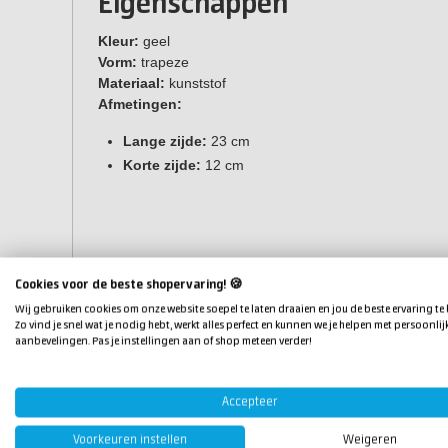
Eigenschappen
Kleur:
geel
Vorm:
trapeze
Materiaal:
kunststof
Afmetingen:
Lange zijde:
23 cm
Korte zijde:
12 cm
Cookies voor de beste shopervaring! 🍪
Wij gebruiken cookies om onze website soepel te laten draaien en jou de beste ervaring te
Zo vind je snel wat je nodig hebt, werkt alles perfect en kunnen we je helpen met persoonlij
aanbevelingen. Pas je instellingen aan of shop meteen verder!
Accepteer
Voorkeuren instellen
Weigeren