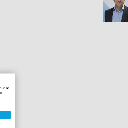
 bieden.
ke