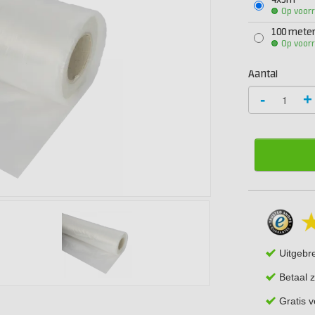
4x5m
Op voor
100 mete
Op voor
Aantal
-
+
Uitgebr
Betaal z
Gratis 