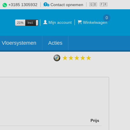
+3185 1305932
Contact opnemen
🇬🇧
🇫🇷
0
Mijn account
Winkelwagen
21%
Incl.
Excl.
Vloersystemen
Acties
Prijs