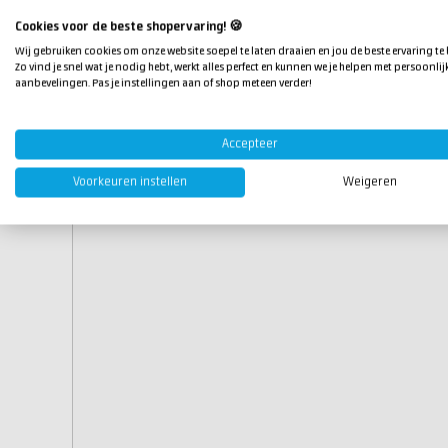
Dikte:
50 mu
Cookies voor de beste shopervaring! 🍪
Wij gebruiken cookies om onze website soepel te laten draaien en jou de beste ervaring te
Zo vind je snel wat je nodig hebt, werkt alles perfect en kunnen we je helpen met persoonlij
aanbevelingen. Pas je instellingen aan of shop meteen verder!
Accepteer
Voorkeuren instellen
Weigeren