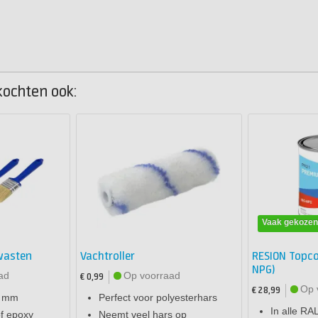
kochten ook:
Vaak gekoze
wasten
Vachtroller
RESION Topcoa
NPG)
ad
Op voorraad
€ 0,99
Op 
€ 28,99
0 mm
Perfect voor polyesterhars
In alle RA
of epoxy
Neemt veel hars op