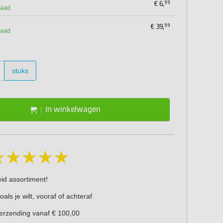
99
€
6,
raad
r
99
€
39,
raad
stuks
In winkelwagen
eid assortiment!
oals je wilt, vooraf of achteraf
verzending vanaf € 100,00