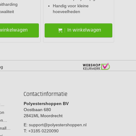
uitharding
Handig voor kleine
aliteit
hoeveelheden
 winkelwagen
In winkelwagen
ng
Contactinformatie
Polyestershoppen BV
or…
Oostbaan 680
on
2841ML
Moordrecht
men…
E:
support@polyestershoppen.nl
 mall…
T:
+3185 0220090