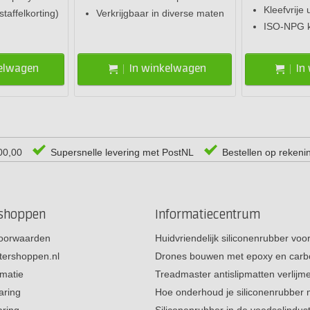
Kleefvrije 
staffelkorting)
Verkrijgbaar in diverse maten
ISO-NPG kw
kelwagen
In winkelwagen
In
00,00
Supersnelle levering met PostNL
Bestellen op rekeni
rshoppen
Informatiecentrum
oorwaarden
Huidvriendelijk siliconenrubber vo
tershoppen.nl
Drones bouwen met epoxy en carb
rmatie
Treadmaster antislipmatten verlij
aring
Hoe onderhoud je siliconenrubber