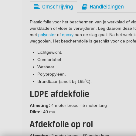
Omschrijving
Handleidingen
Plastic folie voor het beschermen van je werkblad of vlo
werkbladen of vloer te verwijderen. Leg daarom deze fo
met
polyester
of
epoxy
aan de slag gaat. Na het werk k
weggooien. Het beschermfolie is geschikt voor de prof
Lichtgewicht.
Comfortabel.
Wasbaar.
Polypropyleen.
Brandbaar (smelt bij 165℃).
LDPE afdekfolie
Afmeting:
4 meter breed - 5 meter lang
Dikte:
40 mu
Afdekfolie op rol
Afmeting:
2 meter breed - 50 meter lang