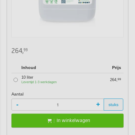
264,
99
Inhoud
Prijs
10 liter
264,
99
Levertijd 1-3 werkdagen
Aantal
-
+
stuks
In winkelwagen