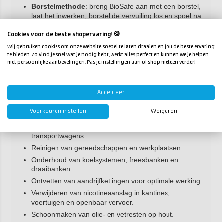
Borstelmethode
: breng BioSafe aan met een borstel,
laat het inwerken, borstel de vervuiling los en spoel na
met water.
Cookies voor de beste shopervaring! 🍪
Toepassingen
Wij gebruiken cookies om onze website soepel te laten draaien en jou de beste ervaring
te bieden. Zo vind je snel wat je nodig hebt, werkt alles perfect en kunnen we je helpen
met persoonlijke aanbevelingen. Pas je instellingen aan of shop meteen verder!
Je kunt deze milieuvriendelijke ontvetter gebruiken voor de
volgende toepassingen:
Accepteer
Reinigen van machines en vloeren vervuild met olie en
vet.
Voorkeuren instellen
Weigeren
Verwijderen van inktresten op drukpersen.
Schoonmaken van vervuilde dekzeilen van
transportwagens.
Reinigen van gereedschappen en werkplaatsen.
Onderhoud van koelsystemen, freesbanken en
draaibanken.
Ontvetten van aandrijfkettingen voor optimale werking.
Verwijderen van nicotineaanslag in kantines,
voertuigen en openbaar vervoer.
Schoonmaken van olie- en vetresten op hout.