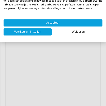
Wij gebruiken cookies om onze website soepel te laten draaien en jou de beste ervaring
te bieden. Zo vind je snel wat je nodig hebt, werkt alles perfect en kunnen we je helpen
met persoonlijke aanbevelingen. Pas je instellingen aan of shop meteen verder!
Accepteer
Voorkeuren instellen
Weigeren