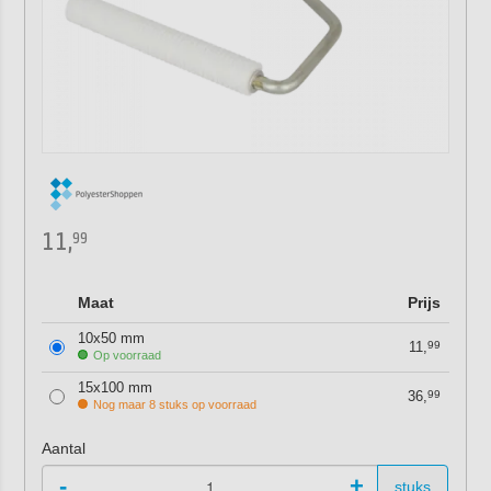
11,
99
Maat
Prijs
10x50 mm
11,
99
Op voorraad
15x100 mm
36,
99
Nog maar 8 stuks op voorraad
Aantal
-
+
stuks