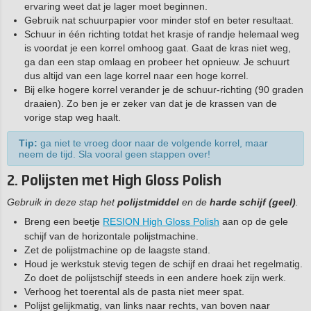
ervaring weet dat je lager moet beginnen.
Gebruik nat schuurpapier voor minder stof en beter resultaat.
Schuur in één richting totdat het krasje of randje helemaal weg
is voordat je een korrel omhoog gaat. Gaat de kras niet weg,
ga dan een stap omlaag en probeer het opnieuw. Je schuurt
dus altijd van een lage korrel naar een hoge korrel.
Bij elke hogere korrel verander je de schuur-richting (90 graden
draaien). Zo ben je er zeker van dat je de krassen van de
vorige stap weg haalt.
Tip:
ga niet te vroeg door naar de volgende korrel, maar
neem de tijd. Sla vooral geen stappen over!
2. Polijsten met High Gloss Polish
Gebruik in deze stap het
polijstmiddel
en de
harde schijf (geel)
.
Breng een beetje
RESION High Gloss Polish
aan op de gele
schijf van de horizontale polijstmachine.
Zet de polijstmachine op de laagste stand.
Houd je werkstuk stevig tegen de schijf en draai het regelmatig.
Zo doet de polijstschijf steeds in een andere hoek zijn werk.
Verhoog het toerental als de pasta niet meer spat.
Polijst gelijkmatig, van links naar rechts, van boven naar