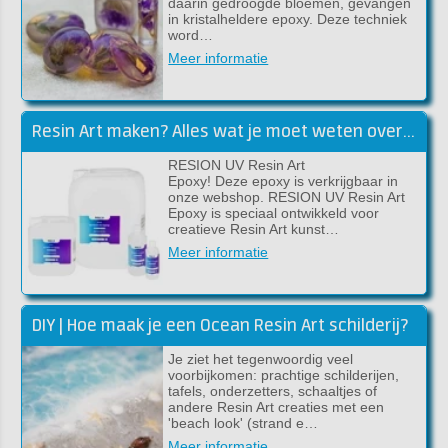
daarin gedroogde bloemen, gevangen
in kristalheldere epoxy. Deze techniek
word…
Meer informatie
Resin Art maken? Alles wat je moet weten over RESION UV Resin Art Epoxy
RESION UV Resin Art
Epoxy! Deze epoxy is verkrijgbaar in
onze webshop. RESION UV Resin Art
Epoxy is speciaal ontwikkeld voor
creatieve Resin Art kunst…
Meer informatie
DIY | Hoe maak je een Ocean Resin Art schilderij?
Je ziet het tegenwoordig veel
voorbijkomen: prachtige schilderijen,
tafels, onderzetters, schaaltjes of
andere Resin Art creaties met een
'beach look' (strand e…
Meer informatie