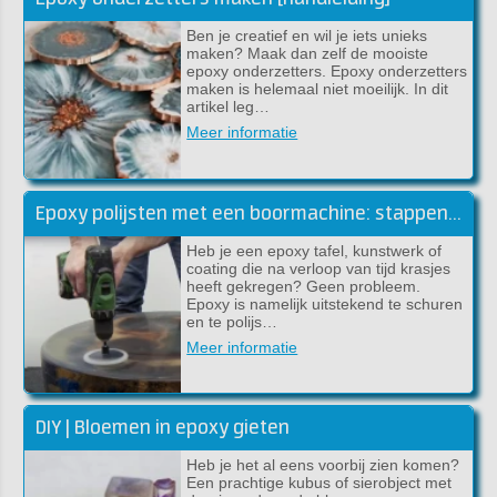
Ben je creatief en wil je iets unieks
maken? Maak dan zelf de mooiste
epoxy onderzetters. Epoxy onderzetters
maken is helemaal niet moeilijk. In dit
artikel leg…
Meer informatie
Epoxy polijsten met een boormachine: stappenplan voor een perfect glanzend resultaat
Heb je een epoxy tafel, kunstwerk of
coating die na verloop van tijd krasjes
heeft gekregen? Geen probleem.
Epoxy is namelijk uitstekend te schuren
en te polijs…
Meer informatie
DIY | Bloemen in epoxy gieten
Heb je het al eens voorbij zien komen?
Een prachtige kubus of sierobject met