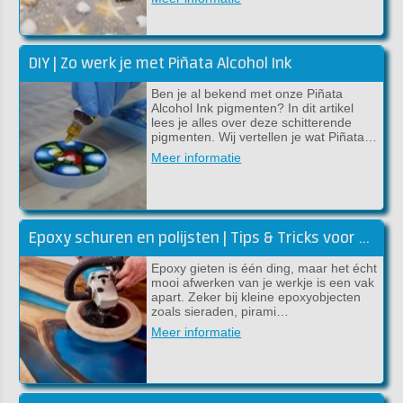
DIY | Zo werk je met Piñata Alcohol Ink
Ben je al bekend met onze Piñata
Alcohol Ink pigmenten? In dit artikel
lees je alles over deze schitterende
pigmenten. Wij vertellen je wat Piñata…
Meer informatie
Epoxy schuren en polijsten | Tips & Tricks voor een glanzend resultaat
Epoxy gieten is één ding, maar het écht
mooi afwerken van je werkje is een vak
apart. Zeker bij kleine epoxyobjecten
zoals sieraden, pirami…
Meer informatie