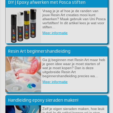
DIY | Epoxy afwerken met Posca stiften
Vraag je je af hoe je de randen van
jouw Resin Art creaties mooi kunt
afwerken? Maak gebruik van Uni Posca
verfstiften! In dit artikel lees je wat voor
stiften…
Meer informatie
Resin Art beginnershandleiding
Ga jij beginnen met Resin Art maar heb
je geen idee waar je moet starten of
wat je moet kopen? Dan is deze
uitgebreide Resin Art
beginnershandleiding precies wa…
Meer informatie
Handleiding epoxy sieraden maken!
Zelf je eigen sieraden maken, hoe leuk
is dat! In dit artikel leggen wij je stap