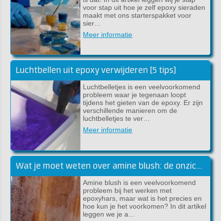
voor stap uit hoe je zelf epoxy sieraden
maakt met ons starterspakket voor
sier…
Meer informatie
Luchtbellen uit epoxy verwijderen [5 tips]
Luchtbelletjes is een veelvoorkomend
probleem waar je tegenaan loopt
tijdens het gieten van de epoxy. Er zijn
verschillende manieren om de
luchtbelletjes te ver…
Meer informatie
Wat je moet weten over amine blush: de onzichtbare vijand van epoxyhars
Amine blush is een veelvoorkomend
probleem bij het werken met
epoxyhars, maar wat is het precies en
hoe kun je het voorkomen? In dit artikel
leggen we je a…