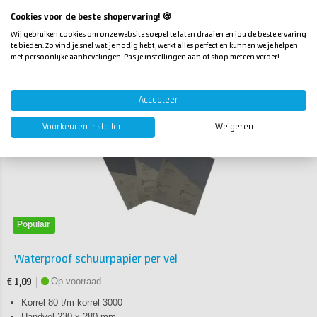
Ja, zolang het een harde, uitgeharde epoxy is. Zachte of
rubberachtige epoxy is niet geschikt om te polijsten.
Cookies voor de beste shopervaring! 🍪
Wij gebruiken cookies om onze website soepel te laten draaien en jou de beste ervaring
te bieden. Zo vind je snel wat je nodig hebt, werkt alles perfect en kunnen we je helpen
Producten die gebruikt zijn in dit artikel
met persoonlijke aanbevelingen. Pas je instellingen aan of shop meteen verder!
Product 1 van de 5
Accepteer
Voorkeuren instellen
Weigeren
Populair
Waterproof schuurpapier per vel
Op voorraad
€ 1,09
Korrel 80 t/m korrel 3000
Handvel 230 x 280 mm