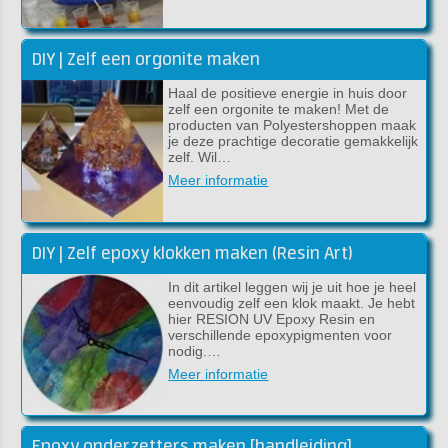
DIY | Zelf een orgonite maken
Haal de positieve energie in huis door
zelf een orgonite te maken! Met de
producten van Polyestershoppen maak
je deze prachtige decoratie gemakkelijk
zelf. Wil…
Meer informatie
DIY | Zelf epoxy klokken maken (Resin Art)
In dit artikel leggen wij je uit hoe je heel
eenvoudig zelf een klok maakt. Je hebt
hier RESION UV Epoxy Resin en
verschillende epoxypigmenten voor
nodig.…
Meer informatie
Epoxy onderzetters maken [handleiding]