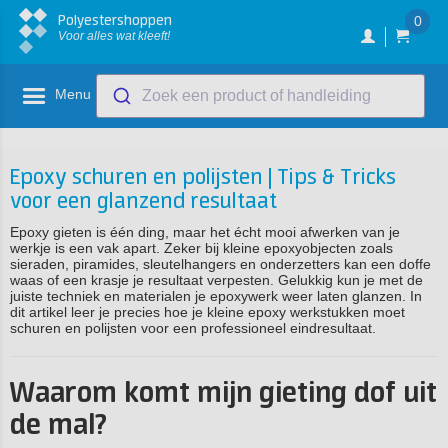
Polyestershoppen
0
Voor alles wat kleeft!
Menu
Zoek een product of handleiding
Epoxy schuren en polijsten | Tips & Tricks
voor een glanzend resultaat
Epoxy gieten is één ding, maar het écht mooi afwerken van je
werkje is een vak apart. Zeker bij kleine epoxyobjecten zoals
sieraden, piramides, sleutelhangers en onderzetters kan een doffe
waas of een krasje je resultaat verpesten. Gelukkig kun je met de
juiste techniek en materialen je epoxywerk weer laten glanzen. In
dit artikel leer je precies hoe je kleine epoxy werkstukken moet
schuren en polijsten voor een professioneel eindresultaat.
Waarom komt mijn gieting dof uit
de mal?