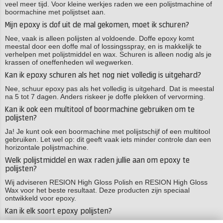
veel meer tijd. Voor kleine werkjes raden we een polijstmachine of
boormachine met polijstset aan.
Mijn epoxy is dof uit de mal gekomen, moet ik schuren?
Nee, vaak is alleen polijsten al voldoende. Doffe epoxy komt
meestal door een doffe mal of lossingsspray, en is makkelijk te
verhelpen met polijstmiddel en wax. Schuren is alleen nodig als je
krassen of oneffenheden wil wegwerken.
Kan ik epoxy schuren als het nog niet volledig is uitgehard?
Nee, schuur epoxy pas als het volledig is uitgehard. Dat is meestal
na 5 tot 7 dagen. Anders riskeer je doffe plekken of vervorming.
Kan ik ook een multitool of boormachine gebruiken om te
polijsten?
Ja! Je kunt ook een boormachine met polijstschijf of een multitool
gebruiken. Let wel op: dit geeft vaak iets minder controle dan een
horizontale polijstmachine.
Welk polijstmiddel en wax raden jullie aan om epoxy te
polijsten?
Wij adviseren RESION High Gloss Polish en RESION High Gloss
Wax voor het beste resultaat. Deze producten zijn speciaal
ontwikkeld voor epoxy.
Kan ik elk soort epoxy polijsten?