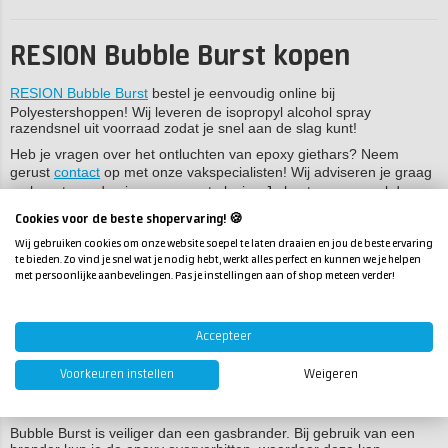
RESION Bubble Burst kopen
RESION Bubble Burst
bestel je eenvoudig online bij
Polyestershoppen! Wij leveren de isopropyl alcohol spray
razendsnel uit voorraad zodat je snel aan de slag kunt!
Heb je vragen over het ontluchten van epoxy giethars? Neem
gerust
contact
op met onze vakspecialisten! Wij adviseren je graag
en beantwoorden je vragen met plezier. Je kunt ons op werkdagen
bereiken per
telefoon
,
e-mail
of
WhatsApp
.
Cookies voor de beste shopervaring! 🍪
Wij gebruiken cookies om onze website soepel te laten draaien en jou de beste ervaring
te bieden. Zo vind je snel wat je nodig hebt, werkt alles perfect en kunnen we je helpen
Veelgestelde vragen
met persoonlijke aanbevelingen. Pas je instellingen aan of shop meteen verder!
Wat is RESION Bubble Burst?
RESION Bubble Burst is een isopropylalcoholspray die je gebruikt
Accepteer
om luchtbellen uit epoxyhars te verwijderen. De spray is veilig,
eenvoudig in gebruik en laat geen residu achter.
Voorkeuren instellen
Weigeren
Waarom zou ik Bubble Burst gebruiken in plaats van een
gasbrander?
Bubble Burst is veiliger dan een gasbrander. Bij gebruik van een