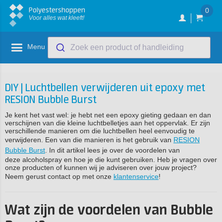
Polyestershoppen
0
Voor alles wat kleeft!
Menu
Zoek een product of handleiding
DIY | Luchtbellen verwijderen uit epoxy met
RESION Bubble Burst
Je kent het vast wel: je hebt net een epoxy gieting gedaan en dan
verschijnen van die kleine luchtbelletjes aan het oppervlak. Er zijn
verschillende manieren om die luchtbellen heel eenvoudig te
verwijderen. Een van die manieren is het gebruik van
RESION
Bubble Burst
. In dit artikel lees je over de voordelen van
deze alcoholspray en hoe je die kunt gebruiken. Heb je vragen over
onze producten of kunnen wij je adviseren over jouw project?
Neem gerust contact op met onze
klantenservice
!
Wat zijn de voordelen van Bubble