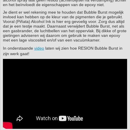
alcohol spray laat geen residu (achterblijfsel na verdamping) achter
en het beïnvloedt de eigenschappen van de epoxy niet.
Je dient er wel rekening mee te houden dat Bubble Burst mogelijk
invloed kan hebben op de kleur van de pigmenten die je gebruikt.
Vooral (Piñata) Alcohol Ink is hier erg gevoelig voor. Zorg dus altijd
dat je een testje maakt. Daarnaast verwijdert Bubble Burst, net als
een gasbrander, de luchtbellen van het oppervlak. Bij dikke of grote
gietingen adviseren wij daarom om gebruik te maken van epoxy
met een lage viscositeit en/of van een vacuümkamer.
In onderstaande
video
laten wij zien hoe RESION Bubble Burst in
zijn werk gaat!