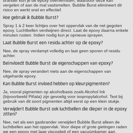
brander kun je de epoxy oververhitten, waardoor deze kan
vergelen of aan de mal vastsmelten. Bubble Burst elimineert dit
risico en werkt snel en effectief.
Hoe gebruik ik Bubble Burst?
Spray 1 à 2 keer lichtjes over het oppervlak van de net gegoten
epoxy. Luchtbellen verdwijnen direct. Laat de epoxy daarna enkele
minuten rusten. Indien nodig kun je opnieuw sprayen.
Laat Bubble Burst een residu achter op de epoxy?
Nee, de spray verdampt volledig en laat geen sporen of residu
achter.
Beïnvloedt Bubble Burst de eigenschappen van epoxy?
Nee, de spray verandert niets aan de eigenschappen van
uitgeharde epoxy.
Kan Bubble Burst invloed hebben op kleurpigmenten?
Ja, vooral pigmenten op alcoholbasis zoals Alcohol Ink
(bijvoorbeeld Piñata) zijn gevoelig voor isopropylalcohol. Test bij
gebruik van dit soort pigmenten altijd eerst op een klein stukje.
Verwijdert Bubble Burst ook luchtbellen die dieper in de epoxy
zitten?
Nee, net als een gasbrander verwijdert Bubble Burst alleen de
luchtbellen aan het oppervlak. Voor diepe of grote gietingen raden
we een epoxy met lage viscositeit of een vacuümkamer aan.