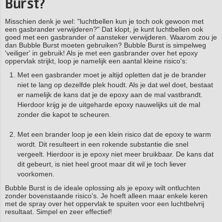
Burst?
Misschien denk je wel: "luchtbellen kun je toch ook gewoon met
een gasbrander verwijderen?" Dat klopt, je kunt luchtbellen ook
goed met een gasbrander of aansteker verwijderen. Waarom zou je
dan Bubble Burst moeten gebruiken? Bubble Burst is simpelweg
'veiliger' in gebruik! Als je met een gasbrander over het epoxy
oppervlak strijkt, loop je namelijk een aantal kleine risico's:
Met een gasbrander moet je altijd opletten dat je de brander
niet te lang op dezelfde plek houdt. Als je dat wel doet, bestaat
er namelijk de kans dat je de epoxy aan de mal vastbrandt.
Hierdoor krijg je de uitgeharde epoxy nauwelijks uit de mal
zonder die kapot te scheuren.
Met een brander loop je een klein risico dat de epoxy te warm
wordt. Dit resulteert in een rokende substantie die snel
vergeelt. Hierdoor is je epoxy niet meer bruikbaar. De kans dat
dit gebeurt, is niet heel groot maar dit wil je toch liever
voorkomen.
Bubble Burst is de ideale oplossing als je epoxy wilt ontluchten
zonder bovenstaande risico's. Je hoeft alleen maar enkele keren
met de spray over het oppervlak te spuiten voor een luchtbelvrij
resultaat. Simpel en zeer effectief!