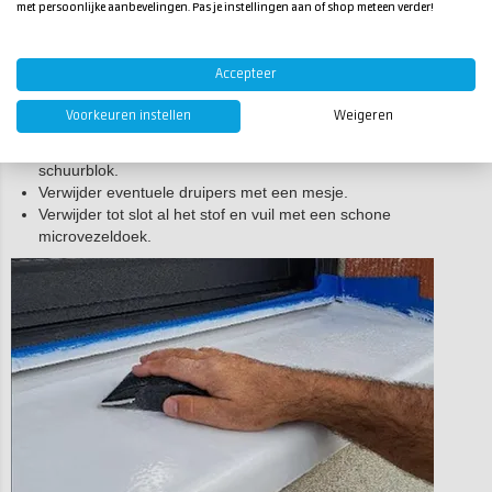
met persoonlijke aanbevelingen. Pas je instellingen aan of shop meteen verder!
Stap 4. Schuren en voorbereiden
tweede laag
Accepteer
Na droging kan de eerste laag lichte oneffenheden vertonen.
Voorkeuren instellen
Weigeren
Schuur deze voorzichtig glad met fijn schuurpapier en een
schuurblok.
Verwijder eventuele druipers met een mesje.
Verwijder tot slot al het stof en vuil met een schone
microvezeldoek.