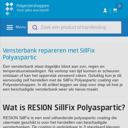
Polyestershoppen
0
Voor alles wat kleeft!
Menu
Zoek een product of handleiding
Vensterbank repareren met SillFix
Polyaspartic
Een vensterbank staat dagelijks bloot aan zon, regen en
temperatuurwisselingen. Na verloop van tijd kunnen er scheuren
ontstaan of kan het oppervlak verweerd raken. Gelukkig kun je dit
eenvoudig zelf herstellen met de SillFix Polyaspartic coating van
Polyestershoppen. In dit artikel leggen we stap voor stap uit hoe je
een beschadigde vensterbank weer als nieuw maakt.
Wat is RESION SillFix Polyaspartic?
RESION SillFix is een snel uithardende polyaspartic coating die
uitermate geschikt is voor het herstellen van beschadigde
vensterbanken. De coating is verkrijgbaar in 3 standaard kleuren