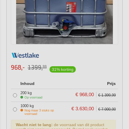
968,-
1399,
99
31% korting
Inhoud
Prijs
200 kg
€ 968,00
€ 1.399,99
Op voorraad
1000 kg
€ 3.630,00
€ 7.000,00
Nog maar 3 stuks op
voorraad
Wacht niet te lang:
de voorraad van dit product