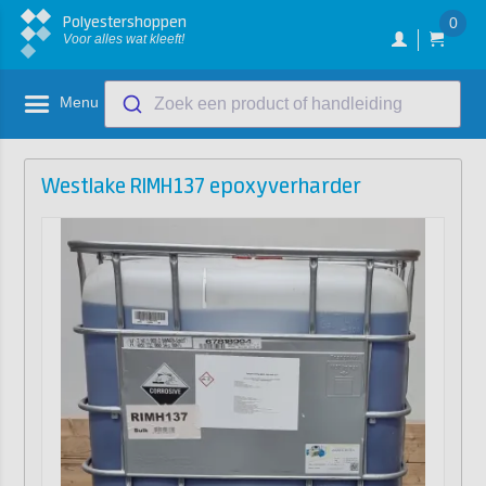
Polyestershoppen
0
Voor alles wat kleeft!
Menu
Zoek een product of handleiding
Westlake RIMH137 epoxyverharder