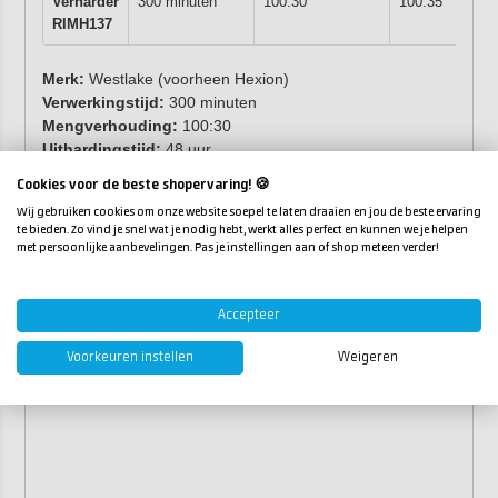
Verharder
300 minuten
100:30
100:35
RIMH137
Merk:
Westlake (voorheen Hexion)
Verwerkingstijd:
300 minuten
Mengverhouding:
100:30
Uithardingstijd:
48 uur
Verpakking
: IBC 1000kg / vat 200kg
Cookies voor de beste shopervaring! 🍪
Wij gebruiken cookies om onze website soepel te laten draaien en jou de beste ervaring
te bieden. Zo vind je snel wat je nodig hebt, werkt alles perfect en kunnen we je helpen
met persoonlijke aanbevelingen. Pas je instellingen aan of shop meteen verder!
Accepteer
Voorkeuren instellen
Weigeren